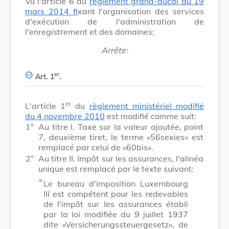
Vu l'article 6 du
règlement grand-ducal du 19
mars 2014 f
ixant l'organisation des services
d'exécution de l'administration de
l'enregistrement et des domaines;
Arrête:
er
Art. 1
.
er
L'article 1
du
règlement ministériel modifié
du 4 novembre 2010
est modifié comme suit:
1°
Au titre I. Taxe sur la valeur ajoutée, point
7, deuxième tiret, le terme «56sexies» est
remplacé par celui de «60bis».
2°
Au titre II. Impôt sur les assurances, l'alinéa
unique est remplacé par le texte suivant:
​ «
Le bureau d'imposition Luxembourg
III est compétent pour les redevables
de l'impôt sur les assurances établi
par la loi modifiée du 9 juillet 1937
dite «Versicherungssteuergesetz», de