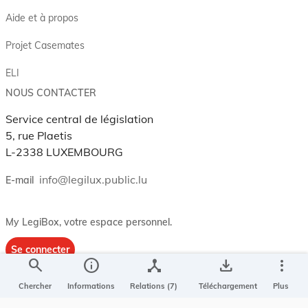
Aide et à propos
Projet Casemates
ELI
NOUS CONTACTER
Service central de législation
5, rue Plaetis
L-2338 LUXEMBOURG
info@legilux.public.lu
E-mail
My LegiBox
, votre espace personnel.
Se connecter
search
info
device_hub
save_alt
more_vert
Enregistrer et organiser vos actes préférés, enregistrer vos
Chercher
Informations
Relations (7)
Téléchargement
Plus
recherches, soyez alerté en cas de modification sur un document
qui vous intéresse.