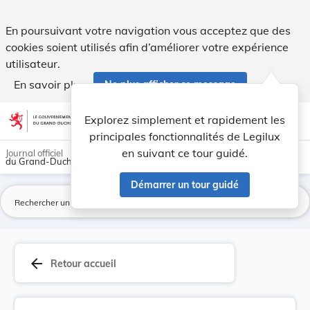
Règlement ministériel du 5 août 2016 modifiant ... - Legilux
En poursuivant votre navigation vous acceptez que des
cookies soient utilisés afin d’améliorer votre expérience
utilisateur.
En savoir plus
Ne plus afficher ce message
Aller au contenu
help
light_mode
dark_mode
account_circle
Explorez simplement et rapidement les
Aide
principales fonctionnalités de Legilux
en suivant ce tour guidé.
Journal officiel
du Grand-Duché de Luxembourg
Démarrer un tour guidé
La
arrow_back
Retour accueil