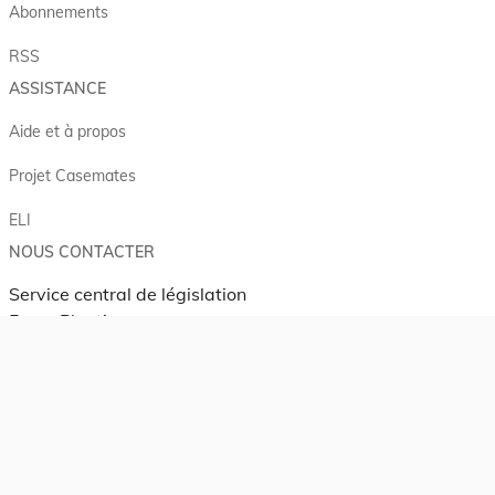
Abonnements
RSS
ASSISTANCE
Aide et à propos
Projet Casemates
ELI
NOUS CONTACTER
Service central de législation
5, rue Plaetis
L-2338 LUXEMBOURG
info@legilux.public.lu
E-mail
My LegiBox
, votre espace personnel.