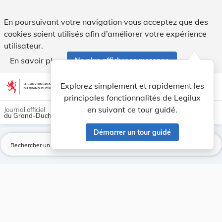
Page introuvable - Legilux
En poursuivant votre navigation vous acceptez que des
cookies soient utilisés afin d’améliorer votre expérience
utilisateur.
En savoir plus
Ne plus afficher ce message
Aller au contenu
help
light_mode
dark_mode
account_circle
Explorez simplement et rapidement les
Aide
principales fonctionnalités de Legilux
en suivant ce tour guidé.
Journal officiel
du Grand-Duché de Luxembourg
Démarrer un tour guidé
La