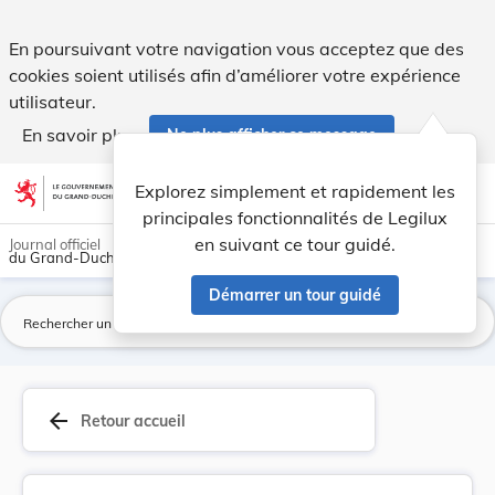
Règlement ministériel du 11 octobre 2018 portan... - Legilu
En poursuivant votre navigation vous acceptez que des
cookies soient utilisés afin d’améliorer votre expérience
utilisateur.
En savoir plus
Ne plus afficher ce message
Aller au contenu
help
light_mode
dark_mode
account_circle
Explorez simplement et rapidement les
Aide
principales fonctionnalités de Legilux
en suivant ce tour guidé.
Journal officiel
du Grand-Duché de Luxembourg
Démarrer un tour guidé
La
arrow_back
Retour accueil