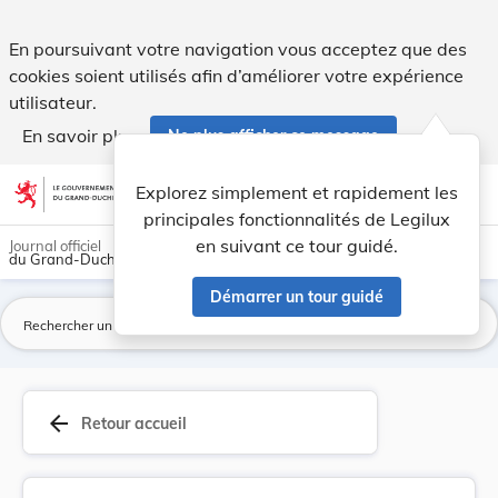
Règlement ministériel du 16 décembre 2019 insti... - Legilux
En poursuivant votre navigation vous acceptez que des
cookies soient utilisés afin d’améliorer votre expérience
utilisateur.
En savoir plus
Ne plus afficher ce message
Aller au contenu
help
light_mode
dark_mode
account_circle
Explorez simplement et rapidement les
Aide
principales fonctionnalités de Legilux
en suivant ce tour guidé.
Journal officiel
du Grand-Duché de Luxembourg
Démarrer un tour guidé
La
arrow_back
Retour accueil