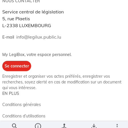
NOUS CONTACTER
Service central de législation
5, rue Plaetis
L-2338 LUXEMBOURG
info@legilux.public.lu
E-mail
My LegiBox
, votre espace personnel.
Se connecter
Enregistrer et organiser vos actes préférés, enregistrer vos
recherches, soyez alerté en cas de modification sur un document
qui vous intéresse.
EN PLUS
Conditions générales
Conditions d’utilisations
search
info
device_hub
save_alt
more_vert
Accessibilité