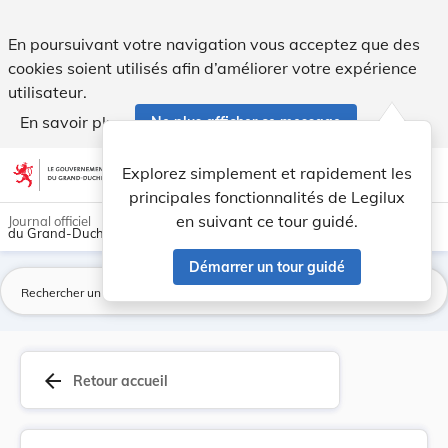
Règlement ministériel du 17 juillet 2020 modifi... - Legilux
En poursuivant votre navigation vous acceptez que des
cookies soient utilisés afin d’améliorer votre expérience
utilisateur.
En savoir plus
Ne plus afficher ce message
Aller au contenu
help
light_mode
dark_mode
account_circle
Explorez simplement et rapidement les
Aide
principales fonctionnalités de Legilux
en suivant ce tour guidé.
Journal officiel
du Grand-Duché de Luxembourg
Démarrer un tour guidé
La
arrow_back
Retour accueil