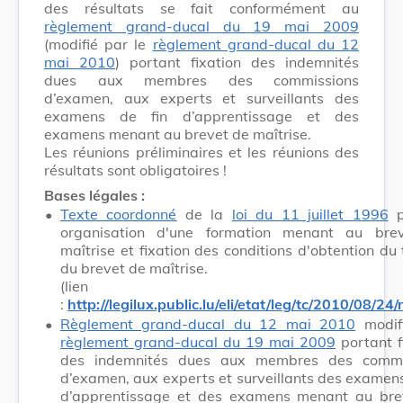
des résultats se fait conformément au
règlement grand-ducal du 19 mai 2009
(modifié par le
règlement grand-ducal du 12
mai 2010
) portant fixation des indemnités
dues aux membres des commissions
d’examen, aux experts et surveillants des
examens de fin d’apprentissage et des
examens menant au brevet de maîtrise.
Les réunions préliminaires et les réunions des
résultats sont obligatoires !
Bases légales :
•
Texte coordonné
de la
loi du 11 juillet 1996
p
organisation d'une formation menant au bre
maîtrise et fixation des conditions d'obtention du t
du brevet de maîtrise.
(lien dire
:
http://legilux.public.lu/eli/etat/leg/tc/2010/08/24/
•
Règlement grand-ducal du 12 mai 2010
modifi
règlement grand-ducal du 19 mai 2009
portant f
des indemnités dues aux membres des commi
d’examen, aux experts et surveillants des examens
d’apprentissage et des examens menant au bre