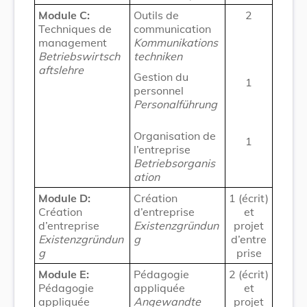
Module C:
Outils de
2
Techniques de
communication
management
Kommunikations
Betriebswirtsch
techniken
aftslehre
Gestion du
1
personnel
Personalführung
Organisation de
1
l’entreprise
Betriebsorganis
ation
Module D:
Création
1 (écrit)
Création
d’entreprise
et
d’entreprise
Existenzgründun
projet
Existenzgründun
g
d’entre
g
prise
Module E:
Pédagogie
2 (écrit)
Pédagogie
appliquée
et
appliquée
Angewandte
projet