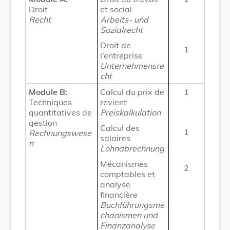
Droit
et social
Recht
Arbeits- und
Sozialrecht
Droit de
1
l’entreprise
Unternehmensre
cht
Module B:
Calcul du prix de
1
Techniques
revient
quantitatives de
Preiskalkulation
gestion
Calcul des
1
Rechnungswese
salaires
n
Lohnabrechnung
Mécanismes
2
comptables et
analyse
financière
Buchführungsme
chanismen und
Finanzan
aly
se