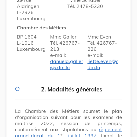
Aldringen
Tél. 2478-5230
L-2926
Luxembourg
Chambre des Métiers
BP 1604
Mme Galler
Mme Even
L-1016
Tél. 426767-
Tél. 426767-
Luxembourg
213
226
e-mail:
e-mail:
danuela.galler
liette.even@c
@cdm.lu
dm.lu
2. Modalités générales
La Chambre des Métiers soumet le plan
d'organisation suivant pour les examens de
maîtrise 2022, session de printemps,
conformément aux stipulations du
règlement
er
grand-ducal du 1
juillet 1997
fixant le