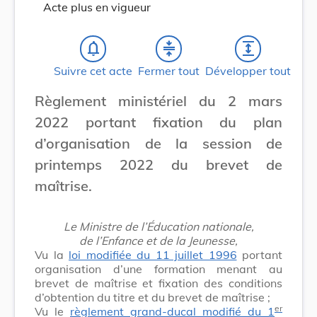
Acte plus en vigueur
notifications_none
compress
expand
Suivre cet acte
Fermer tout
Développer tout
Règlement ministériel du 2 mars
2022 portant fixation du plan
d’organisation de la session de
printemps 2022 du brevet de
maîtrise.
Le Ministre de l’Éducation nationale,
de l’Enfance et de la Jeunesse,
Vu la
loi modifiée du 11 juillet 1996
portant
organisation d’une formation menant au
brevet de maîtrise et fixation des conditions
d’obtention du titre et du brevet de maîtrise ;
er
Vu le
règlement grand-ducal modifié du 1