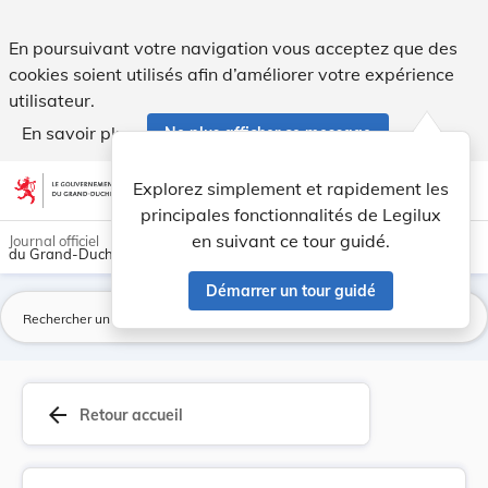
Règlement ministériel du 2 mars 2022 portant fi... - Legilux
En poursuivant votre navigation vous acceptez que des
cookies soient utilisés afin d’améliorer votre expérience
utilisateur.
En savoir plus
Ne plus afficher ce message
Aller au contenu
help
light_mode
dark_mode
account_circle
Explorez simplement et rapidement les
Aide
principales fonctionnalités de Legilux
en suivant ce tour guidé.
Journal officiel
du Grand-Duché de Luxembourg
Démarrer un tour guidé
La
arrow_back
Retour accueil