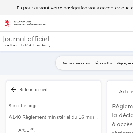
Règlement ministériel du 16 mars 2026 concernan... - Legil
En poursuivant votre navigation vous acceptez que des
Aller au contenu
Journal officiel
du Grand-Duché de Luxembourg
arrow_back
Retour accueil
Acte e
Règleme
Sur cette page
la décl
A140 Règlement ministériel du 16 mars 2026 concernant la déclassification temporaire d’une zone de sûreté à accès réglementé en zone publique et modifiant le règlement ministériel modifié du 3 juillet 2023 portant publication du plan des zones de sûreté aéroportuaires de l’aéroport de Luxembourg.
à accès
er
Art. 1 
 .
règlem