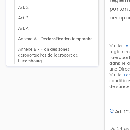
portan
Art. 2.
aéropor
Art. 3.
Art. 4.
Annexe A - Déclassification temporaire
Vu la
lo
Annexe B - Plan des zones 
règlemen
aéroportuaires de l’aéroport de 
l’aéropo
Luxembourg
dans le d
une Direct
Vu le
rè
condition
de sûreté
er
Art. 1
.
Du 14 avr