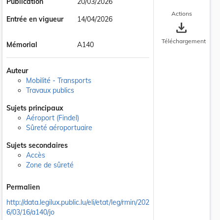
Publication
20/03/2026
Actions
Entrée en vigueur
14/04/2026
save_alt
Téléchargement
Mémorial
A140
Auteur
Mobilité - Transports
Travaux publics
Sujets principaux
Aéroport (Findel)
Sûreté aéroportuaire
Sujets secondaires
Accès
Zone de sûreté
Permalien
http://data.legilux.public.lu/eli/etat/leg/rmin/202
6/03/16/a140/jo