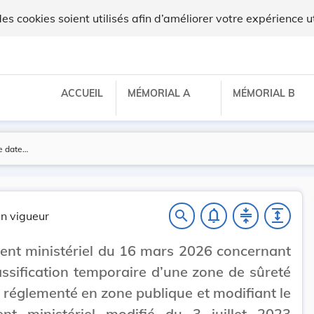
ux
 cookies soient utilisés afin d’améliorer votre expérience ut
ACCUEIL
MÉMORIAL A
MÉMORIAL B
notifications_none
compress
expand
search
n vigueur
nt ministériel du 16 mars 2026 concernant
assification temporaire d’une zone de sûreté
 réglementé en zone publique et modifiant le
ent ministériel modifié du 3 juillet 2023