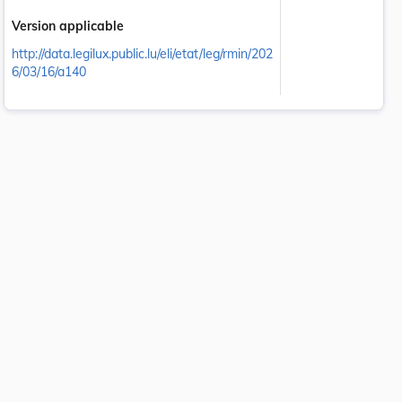
Version applicable
http://data.legilux.public.lu/eli/etat/leg/rmin/202
6/03/16/a140