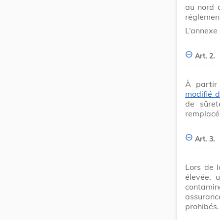
au nord 
réglement
L’annexe 
Art. 2.
À parti
modifié d
de sûret
remplacée
Art. 3.
Lors de l
élevée, 
contamin
assuranc
prohibés.