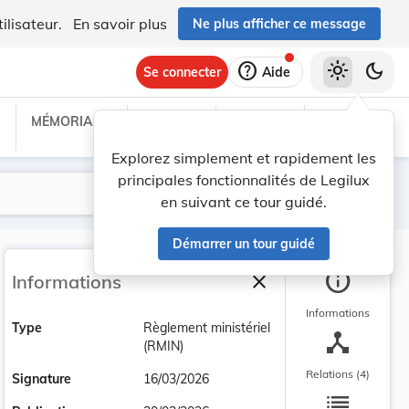
ilisateur.
En savoir plus
Ne plus afficher ce message
help
light_mode
dark_mode
Se connecter
Aide
MÉMORIAL C
TRAITÉS
PROJETS
TEXTES UE
Explorez simplement et rapidement les
principales fonctionnalités de Legilux
Lancer la recherche
Filtres
en suivant ce tour guidé.
Démarrer un tour guidé
info
close
Informations
Fermer la barre latéra
Informations
Type
Règlement ministériel
device_hub
(RMIN)
Relations (4)
Signature
16/03/2026
list