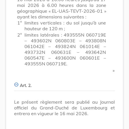
mai 2026 à 6.00 heures dans la zone
géographique «
EL-UAS-TEVT-2026-01
»
ayant les dimensions suivantes :
1°
limites verticales : du sol jusqu’à une
hauteur de 120 m ;
2°
limites latérales : 493555N 060719E
– 493602N 060803E – 493808N
061042E – 493824N 061014E –
493732N 060631E – 493642N
060547E – 493600N 060601E –
493555N 060719E.
​ »
Art. 2.
Le présent règlement sera publié au Journal
officiel du Grand-Duché de Luxembourg et
entrera en vigueur le 16 mai 2026.