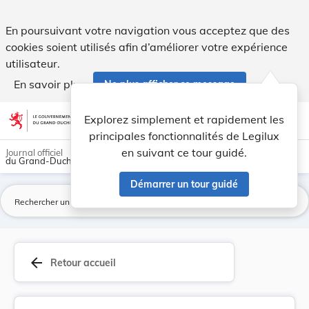
Règlement ministériel du 12 mai 2026 portant mo... - Legilu
En poursuivant votre navigation vous acceptez que des
cookies soient utilisés afin d’améliorer votre expérience
utilisateur.
En savoir plus
Ne plus afficher ce message
Aller au contenu
help
light_mode
dark_mode
account_circle
Explorez simplement et rapidement les
Aide
principales fonctionnalités de Legilux
en suivant ce tour guidé.
Journal officiel
du Grand-Duché de Luxembourg
Démarrer un tour guidé
La
arrow_back
Retour accueil