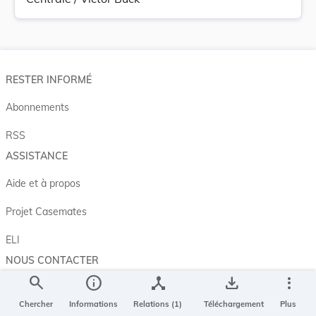
RESTER INFORMÉ
Abonnements
RSS
ASSISTANCE
Aide et à propos
Projet Casemates
ELI
NOUS CONTACTER
search
info
device_hub
save_alt
more_vert
Service central de législation
5, rue Plaetis
Chercher
Informations
Relations (1)
Téléchargement
Plus