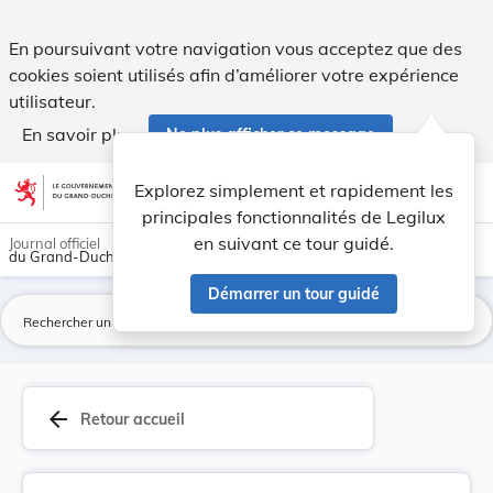
Règlement de circulation - Luxembourg. - Legilux
En poursuivant votre navigation vous acceptez que des
cookies soient utilisés afin d’améliorer votre expérience
utilisateur.
En savoir plus
Ne plus afficher ce message
Aller au contenu
help
light_mode
dark_mode
account_circle
Explorez simplement et rapidement les
Aide
principales fonctionnalités de Legilux
en suivant ce tour guidé.
Journal officiel
du Grand-Duché de Luxembourg
Démarrer un tour guidé
La
arrow_back
Retour accueil