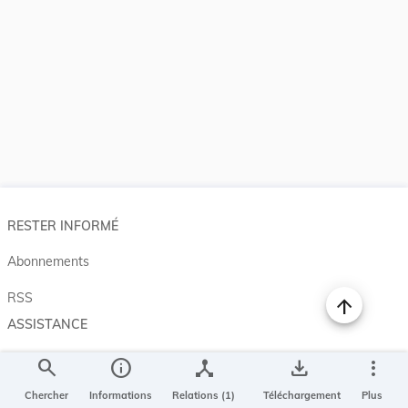
RESTER INFORMÉ
Abonnements
RSS
ASSISTANCE
Aide et à propos
search
info
device_hub
save_alt
more_vert
Projet Casemates
Chercher
Informations
Relations (1)
Téléchargement
Plus