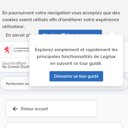
Règlement communal - Ville d'Echternach Règleme... - Legil
En poursuivant votre navigation vous acceptez que des
cookies soient utilisés afin d’améliorer votre expérience
utilisateur.
En savoir plus
Ne plus afficher ce message
Aller au contenu
help
light_mode
dark_mode
account_circle
Explorez simplement et rapidement les
Aide
principales fonctionnalités de Legilux
en suivant ce tour guidé.
Journal officiel
du Grand-Duché de Luxembourg
Démarrer un tour guidé
La
arrow_back
Retour accueil