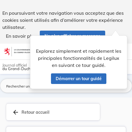
Règlement communal - Commune de Mompach Règleme... - 
En poursuivant votre navigation vous acceptez que des
cookies soient utilisés afin d’améliorer votre expérience
utilisateur.
En savoir plus
Ne plus afficher ce message
Aller au contenu
help
light_mode
dark_mode
account_circle
Explorez simplement et rapidement les
Aide
principales fonctionnalités de Legilux
en suivant ce tour guidé.
Journal officiel
du Grand-Duché de Luxembourg
Démarrer un tour guidé
La
arrow_back
Retour accueil