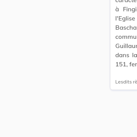
à Fing
l'Egli
Bascha
communa
Guillau
dans l
151, fe
Lesdits r