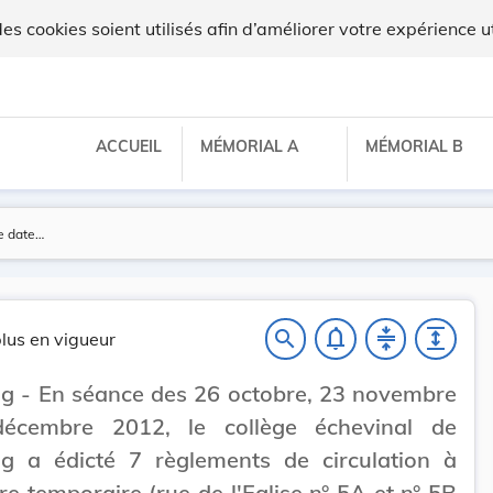
 cookies soient utilisés afin d’améliorer votre expérience ut
ACCUEIL
MÉMORIAL A
MÉMORIAL B
notifications_none
compress
expand
search
lus en vigueur
g - En séance des 26 octobre, 23 novembre
écembre 2012, le collège échevinal de
ng a édicté 7 règlements de circulation à
re temporaire (rue de l'Eglise n° 5A et n° 5B