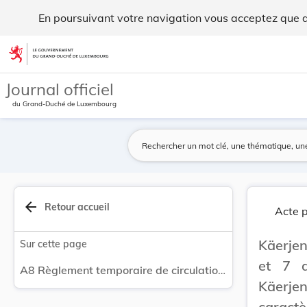
Règlement temporaire de circulation - Käerjeng. - Legilux
En poursuivant votre navigation vous acceptez que des
Aller au contenu
Journal officiel
du Grand-Duché de Luxembourg
arrow_back
Retour accueil
Acte p
Käerjen
Sur cette page
et 7 d
A8 Règlement temporaire de circulation - Käerjeng.
Käerje
caractè