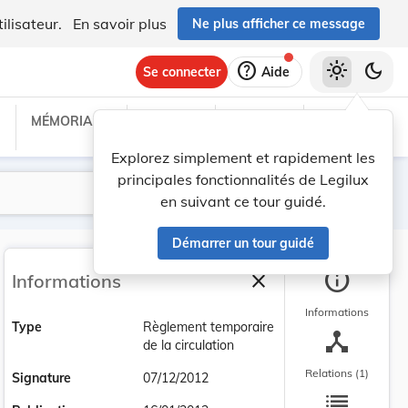
ilisateur.
En savoir plus
Ne plus afficher ce message
help
light_mode
dark_mode
Se connecter
Aide
MÉMORIAL C
TRAITÉS
PROJETS
TEXTES UE
Explorez simplement et rapidement les
principales fonctionnalités de Legilux
Lancer la recherche
Filtres
en suivant ce tour guidé.
Démarrer un tour guidé
info
close
Informations
Fermer la barre latéra
Informations
Type
Règlement temporaire
device_hub
de la circulation
Relations (1)
Signature
07/12/2012
list