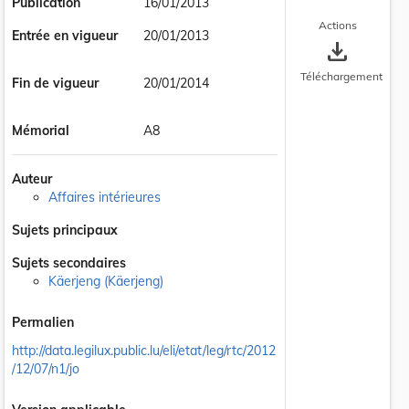
Publication
16/01/2013
Actions
Entrée en vigueur
20/01/2013
save_alt
Téléchargement
Fin de vigueur
20/01/2014
Mémorial
A8
Auteur
Affaires intérieures
Sujets principaux
Sujets secondaires
Käerjeng (Käerjeng)
 la taille du texte
Permalien
http://data.legilux.public.lu/eli/etat/leg/rtc/2012
/12/07/n1/jo