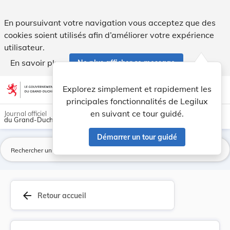
Règlement de circulation - Dippach. - Legilux
En poursuivant votre navigation vous acceptez que des
cookies soient utilisés afin d’améliorer votre expérience
utilisateur.
En savoir plus
Ne plus afficher ce message
Aller au contenu
help
light_mode
dark_mode
account_circle
Explorez simplement et rapidement les
Aide
principales fonctionnalités de Legilux
en suivant ce tour guidé.
Journal officiel
du Grand-Duché de Luxembourg
Démarrer un tour guidé
La
arrow_back
Retour accueil