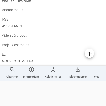
RESTER INFORMÉ
Abonnements
RSS
ASSISTANCE
Aide et à propos
Projet Casemates
ELI
NOUS CONTACTER
search
info
device_hub
save_alt
more_vert
Service central de législation
5, rue Plaetis
Chercher
Informations
Relations (1)
Téléchargement
Plus
L-2338 LUXEMBOURG
info@legilux.public.lu
E-mail
My LegiBox
, votre espace personnel.