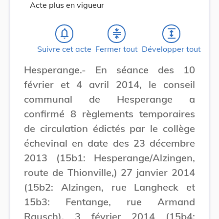
Acte plus en vigueur
notifications_none
compress
expand
Suivre cet acte
Fermer tout
Développer tout
Hesperange.- En séance des 10
février et 4 avril 2014, le conseil
communal de Hesperange a
confirmé 8 règlements temporaires
de circulation édictés par le collège
échevinal en date des 23 décembre
2013 (15b1: Hesperange/Alzingen,
route de Thionville,) 27 janvier 2014
(15b2: Alzingen, rue Langheck et
15b3: Fentange, rue Armand
Rausch), 3 février 2014 (15b4: