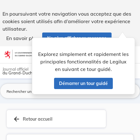
Règlement de circulation - Hesperange. - Legilux
En poursuivant votre navigation vous acceptez que des
cookies soient utilisés afin d’améliorer votre expérience
utilisateur.
En savoir plus
Ne plus afficher ce message
Aller au contenu
help
light_mode
dark_mode
account_circle
Explorez simplement et rapidement les
Aide
principales fonctionnalités de Legilux
en suivant ce tour guidé.
Journal officiel
du Grand-Duché de Luxembourg
Démarrer un tour guidé
La
arrow_back
Retour accueil