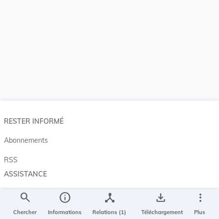
RESTER INFORMÉ
Abonnements
RSS
ASSISTANCE
Aide et à propos
search
info
device_hub
save_alt
more_vert
Projet Casemates
Chercher
Informations
Relations (1)
Téléchargement
Plus