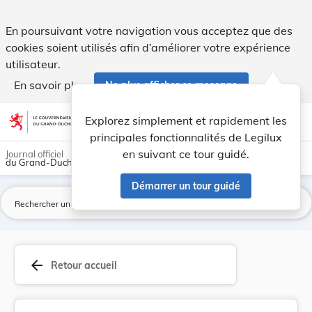
Réglement de circulation - Boevange/Attert. - Legilux
En poursuivant votre navigation vous acceptez que des
cookies soient utilisés afin d’améliorer votre expérience
utilisateur.
En savoir plus
Ne plus afficher ce message
Aller au contenu
help
light_mode
dark_mode
account_circle
Explorez simplement et rapidement les
Aide
principales fonctionnalités de Legilux
en suivant ce tour guidé.
Journal officiel
du Grand-Duché de Luxembourg
Démarrer un tour guidé
La
arrow_back
Retour accueil