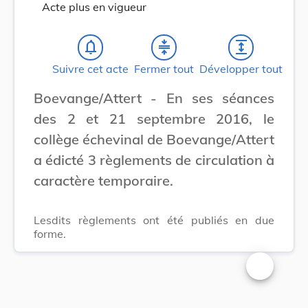
Acte plus en vigueur
notifications_none
compress
expand
Suivre cet acte
Fermer tout
Développer tout
Boevange/Attert - En ses séances
des 2 et 21 septembre 2016, le
collège échevinal de Boevange/Attert
a édicté 3 règlements de circulation à
caractère temporaire.
Lesdits règlements ont été publiés en due
forme.
Changer la t