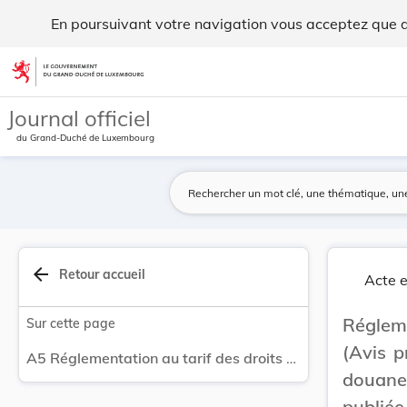
Réglementation au tarif des droits d'entrée. - Legilux
En poursuivant votre navigation vous acceptez que des
Aller au contenu
Journal officiel
du Grand-Duché de Luxembourg
arrow_back
Retour accueil
Acte e
Régleme
Sur cette page
(Avis p
A5 Réglementation au tarif des droits d'entrée.
douanes
publiée