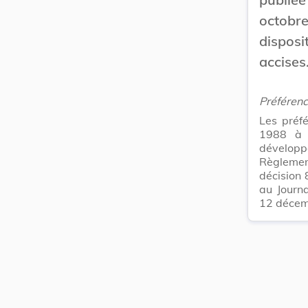
octobr
dispos
accises
Préférenc
Les préfé
1988 à c
développe
Règlemen
décision
au Journ
12 décem