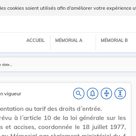
 cookies soient utilisés afin d’améliorer votre expérience ut
ACCUEIL
MÉMORIAL A
MÉMORIAL B
notifications_none
compress
expand
search
n vigueur
ntation au tarif des droits d´entrée.
révu à l´article 10 de la loi générale sur les
 et accises, coordonnée le 18 juillet 1977,
 au Mémorial par règlement ministériel du 4