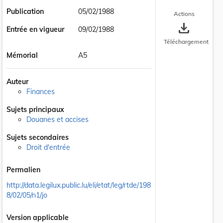
Publication
05/02/1988
Actions
save_alt
Entrée en vigueur
09/02/1988
Téléchargement
Mémorial
A5
Auteur
Finances
Sujets principaux
Douanes et accises
Sujets secondaires
Droit d'entrée
Permalien
 la taille du texte
http://data.legilux.public.lu/eli/etat/leg/rtde/198
8/02/05/n1/jo
Version applicable