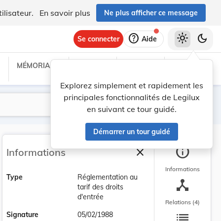
ilisateur.
En savoir plus
Ne plus afficher ce message
help
light_mode
dark_mode
Se connecter
Aide
MÉMORIAL C
TRAITÉS
PROJETS
TEXTES UE
Explorez simplement et rapidement les
principales fonctionnalités de Legilux
Lancer la recherche
Filtres
en suivant ce tour guidé.
Démarrer un tour guidé
info
close
Informations
Fermer la barre latéra
Informations
Type
Réglementation au
device_hub
tarif des droits
d'entrée
Relations (4)
list
Signature
05/02/1988