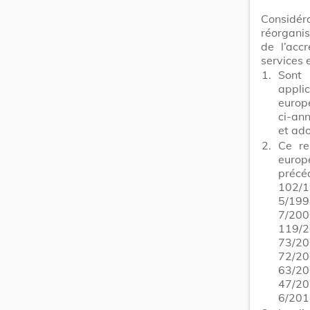
Considé
réorganis
de l’acc
services 
1.
Sont 
appli
europ
ci-an
et ad
2.
Ce re
europ
précé
102/1
5/199
7/200
119/
73/20
72/20
63/2
47/20
6/201