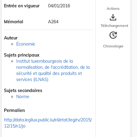
Entrée en vigueur
04/01/2016
Actions
save_alt
Mémorial
A264
Téléchargement
update
Auteur
Économie
Chronologie
Sujets principaux
Institut luxembourgeois de la
normalisation, de l'accréditation, de la
sécurité et qualité des produits et
services (ILNAS)
Sujets secondaires
Norme
Permalien
http://data.legilux.public.lu/eli/etat/leg/rv/2015/
12/15/n1/jo