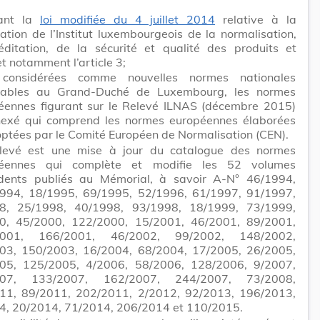
rant la
loi modifiée du 4 juillet 2014
relative à la
ation de l’Institut luxembourgeois de la normalisation,
réditation, de la sécurité et qualité des produits et
et notamment l’article 3;
considérées comme nouvelles normes nationales
cables au Grand-Duché de Luxembourg, les normes
éennes figurant sur le Relevé ILNAS (décembre 2015)
nexé qui comprend les normes européennes élaborées
optées par le Comité Européen de Normalisation (CEN).
levé est une mise à jour du catalogue des normes
éennes qui complète et modifie les 52 volumes
dents publiés au Mémorial, à savoir A-N° 46/1994,
994, 18/1995, 69/1995, 52/1996, 61/1997, 91/1997,
8, 25/1998, 40/1998, 93/1998, 18/1999, 73/1999,
0, 45/2000, 122/2000, 15/2001, 46/2001, 89/2001,
2001, 166/2001, 46/2002, 99/2002, 148/2002,
03, 150/2003, 16/2004, 68/2004, 17/2005, 26/2005,
05, 125/2005, 4/2006, 58/2006, 128/2006, 9/2007,
007, 133/2007, 162/2007, 244/2007, 73/2008,
11, 89/2011, 202/2011, 2/2012, 92/2013, 196/2013,
4, 20/2014, 71/2014, 206/2014 et 110/2015.