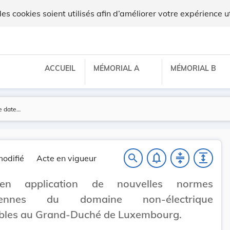
 cookies soient utilisés afin d’améliorer votre expérience ut
ACCUEIL
MÉMORIAL A
MÉMORIAL B
notifications_none
compress
expand
search
odifié
Acte en vigueur
en application de nouvelles normes
éennes du domaine non-électrique
ables au Grand-Duché de Luxembourg.