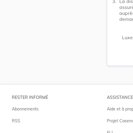
3.
La dis
assur
auprè
dema
Luxe
RESTER INFORMÉ
ASSISTANCE
Abonnements
Aide et à pro
RSS
Projet Casem
ELI