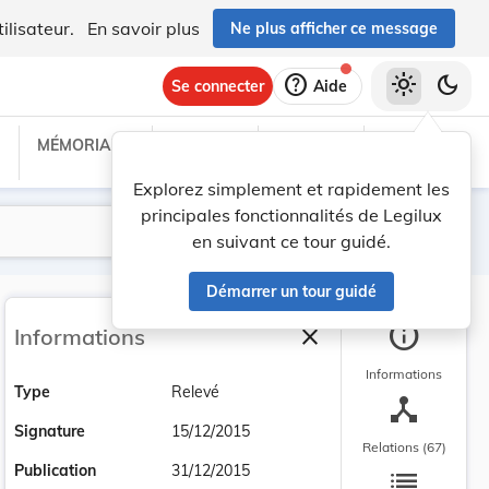
ilisateur.
En savoir plus
Ne plus afficher ce message
help
light_mode
dark_mode
Se connecter
Aide
MÉMORIAL C
TRAITÉS
PROJETS
TEXTES UE
Explorez simplement et rapidement les
principales fonctionnalités de Legilux
Lancer la recherche
Filtres
en suivant ce tour guidé.
Démarrer un tour guidé
info
close
Informations
Fermer la barre latéra
Informations
Type
Relevé
device_hub
Signature
15/12/2015
Relations (67)
list
Publication
31/12/2015