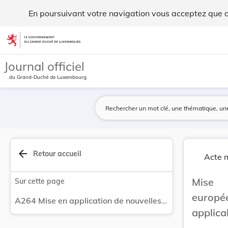
Mise en application de nouvelles normes europée... - Legilux
En poursuivant votre navigation vous acceptez que des
Aller au contenu
Journal officiel
du Grand-Duché de Luxembourg
arrow_back
Retour accueil
Acte m
Mise 
Sur cette page
europ
A264 Mise en application de nouvelles normes européennes du domaine non-électrique applicables au Grand-Duché de Luxembourg.
applic