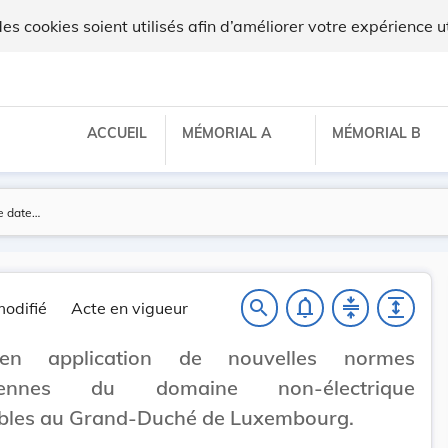
 cookies soient utilisés afin d’améliorer votre expérience ut
ACCUEIL
MÉMORIAL A
MÉMORIAL B
notifications_none
compress
expand
search
odifié
Acte en vigueur
en application de nouvelles normes
éennes du domaine non-électrique
ables au Grand-Duché de Luxembourg.