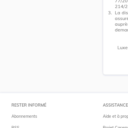
77/2
214/2
3.
La dis
assur
auprè
dema
Luxe
RESTER INFORMÉ
ASSISTANCE
Abonnements
Aide et à pro
RSS
Projet Casem