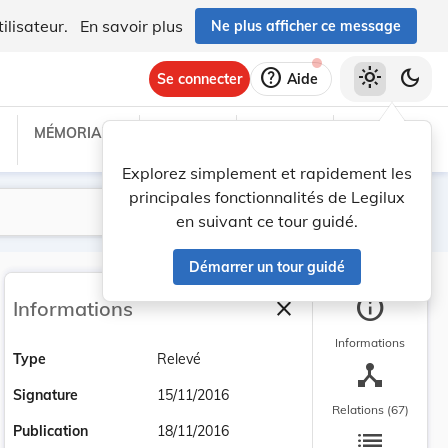
ilisateur.
En savoir plus
Ne plus afficher ce message
help
light_mode
dark_mode
Se connecter
Aide
MÉMORIAL C
TRAITÉS
PROJETS
TEXTES UE
Explorez simplement et rapidement les
principales fonctionnalités de Legilux
Lancer la recherche
Filtres
en suivant ce tour guidé.
Démarrer un tour guidé
info
close
Informations
Fermer la barre latéra
Informations
Type
Relevé
device_hub
Signature
15/11/2016
Relations (67)
list
Publication
18/11/2016