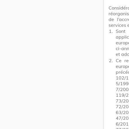
Considé
réorganis
de l’acc
services 
1.
Sont 
appli
europ
ci-an
et ad
2.
Ce re
europ
précé
102/1
5/199
7/200
119/
73/20
72/20
63/2
47/20
6/201