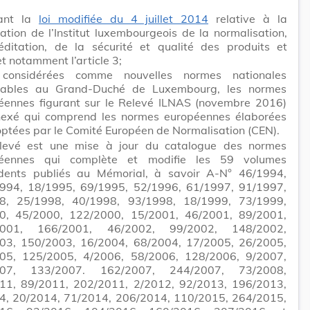
rant la
loi modifiée du 4 juillet 2014
relative à la
ation de l’Institut luxembourgeois de la normalisation,
réditation, de la sécurité et qualité des produits et
et notamment l’article 3;
considérées comme nouvelles normes nationales
cables au Grand-Duché de Luxembourg, les normes
éennes figurant sur le Relevé ILNAS (novembre 2016)
nexé qui comprend les normes européennes élaborées
optées par le Comité Européen de Normalisation (CEN).
levé est une mise à jour du catalogue des normes
éennes qui complète et modifie les 59 volumes
dents publiés au Mémorial, à savoir A-N° 46/1994,
994, 18/1995, 69/1995, 52/1996, 61/1997, 91/1997,
8, 25/1998, 40/1998, 93/1998, 18/1999, 73/1999,
0, 45/2000, 122/2000, 15/2001, 46/2001, 89/2001,
2001, 166/2001, 46/2002, 99/2002, 148/2002,
03, 150/2003, 16/2004, 68/2004, 17/2005, 26/2005,
05, 125/2005, 4/2006, 58/2006, 128/2006, 9/2007,
007, 133/2007. 162/2007, 244/2007, 73/2008,
11, 89/2011, 202/2011, 2/2012, 92/2013, 196/2013,
4, 20/2014, 71/2014, 206/2014, 110/2015, 264/2015,