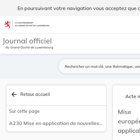
Mise en application de nouvelles normes europée... - Legilux
En poursuivant votre navigation vous acceptez que des
Aller au contenu
Journal officiel
du Grand-Duché de Luxembourg
arrow_back
Retour accueil
Acte m
Mise 
Sur cette page
europ
A230 Mise en application de nouvelles normes européennes du domaine non-électrique applicables au Grand-Duché de Luxembourg.
applic