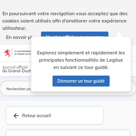
Union des caisses de maladie - Statuts. - Legilux
En poursuivant votre navigation vous acceptez que des
cookies soient utilisés afin d’améliorer votre expérience
utilisateur.
En savoir plus
Ne plus afficher ce message
Aller au contenu
help
light_mode
dark_mode
account_circle
Explorez simplement et rapidement les
Aide
principales fonctionnalités de Legilux
en suivant ce tour guidé.
Journal officiel
du Grand-Duché de Luxembourg
Démarrer un tour guidé
La
arrow_back
Retour accueil