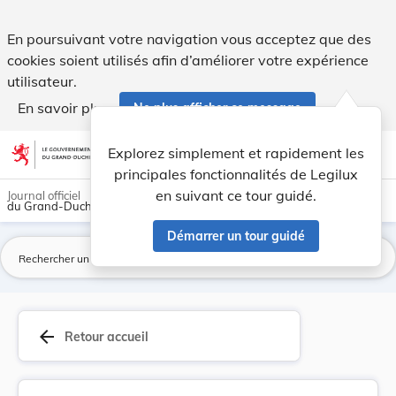
Caisse nationale de santé - Statuts. - Legilux
En poursuivant votre navigation vous acceptez que des
cookies soient utilisés afin d’améliorer votre expérience
utilisateur.
En savoir plus
Ne plus afficher ce message
Aller au contenu
help
light_mode
dark_mode
account_circle
Explorez simplement et rapidement les
Aide
principales fonctionnalités de Legilux
en suivant ce tour guidé.
Journal officiel
du Grand-Duché de Luxembourg
Démarrer un tour guidé
La
arrow_back
Retour accueil