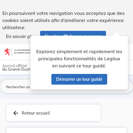
Caisse nationale de santé - Statuts. - Legilux
En poursuivant votre navigation vous acceptez que des
cookies soient utilisés afin d’améliorer votre expérience
utilisateur.
En savoir plus
Ne plus afficher ce message
Aller au contenu
help
light_mode
dark_mode
account_circle
Explorez simplement et rapidement les
Aide
principales fonctionnalités de Legilux
en suivant ce tour guidé.
Journal officiel
du Grand-Duché de Luxembourg
Démarrer un tour guidé
La
arrow_back
Retour accueil