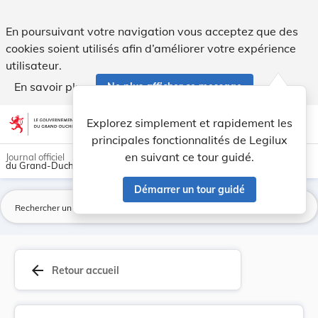
Caisse nationale de santé - Statuts. - Legilux
En poursuivant votre navigation vous acceptez que des
cookies soient utilisés afin d’améliorer votre expérience
utilisateur.
En savoir plus
Ne plus afficher ce message
Aller au contenu
help
light_mode
dark_mode
account_circle
Explorez simplement et rapidement les
Aide
principales fonctionnalités de Legilux
en suivant ce tour guidé.
Journal officiel
du Grand-Duché de Luxembourg
Démarrer un tour guidé
La
arrow_back
Retour accueil