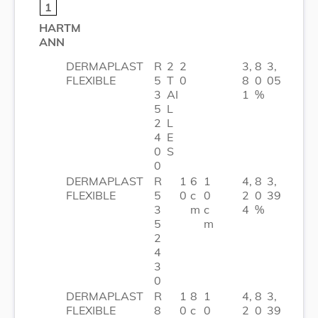
1
HARTM
ANN
DERMAPLAST
R
2
2
3,
8
3,
FLEXIBLE
5
T
0
8
0
05
3
AI
1
%
5
L
2
L
4
E
0
S
0
DERMAPLAST
R
1
6
1
4,
8
3,
FLEXIBLE
5
0
c
0
2
0
39
3
m
c
4
%
5
m
2
4
3
0
DERMAPLAST
R
1
8
1
4,
8
3,
FLEXIBLE
8
0
c
0
2
0
39