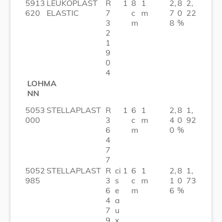
5913
LEUKOPLAST
R
1
8
1
2,
8
2,
620
ELASTIC
7
c
m
7
0
22
3
m
8
%
2
1
9
0
4
LOHMA
NN
5053
STELLAPLAST
R
1
6
1
2,
8
1,
000
3
c
m
4
0
92
6
m
0
%
4
7
7
5052
STELLAPLAST
R
ci
1
6
1
2,
8
1,
985
3
s
c
m
1
0
73
6
e
m
6
%
4
a
7
u
9
x