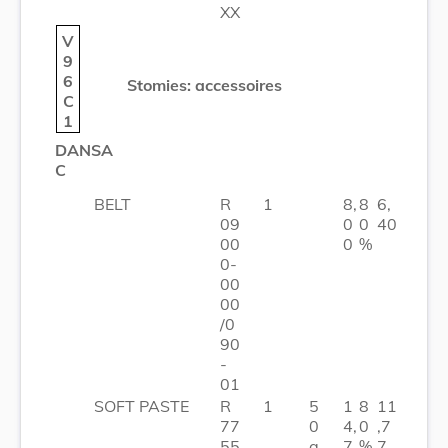
XX
V
9
6
Stomies: accessoires
C
1
DANSA
C
BELT
R
1
8,
8
6,
09
0
0
40
00
0
%
0-
00
00
/0
90
-
01
SOFT PASTE
R
1
5
1
8
11
77
0
4,
0
,7
55
g
7
%
7