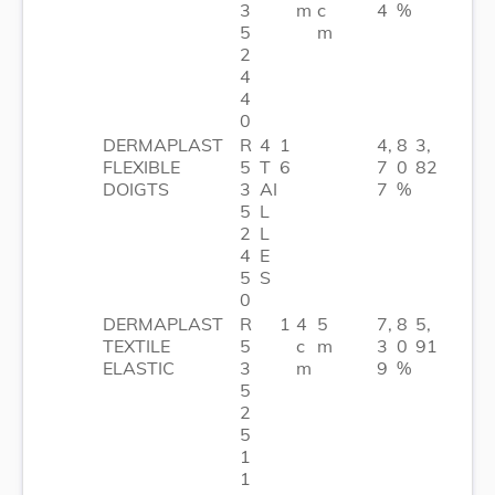
3
m
c
4
%
5
m
2
4
4
0
DERMAPLAST
R
4
1
4,
8
3,
FLEXIBLE
5
T
6
7
0
82
DOIGTS
3
AI
7
%
5
L
2
L
4
E
5
S
0
DERMAPLAST
R
1
4
5
7,
8
5,
TEXTILE
5
c
m
3
0
91
ELASTIC
3
m
9
%
5
2
5
1
1