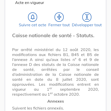
Acte en vigueur
notifications_none
compress
expand
Suivre cet acte
Fermer tout
Développer tout
Caisse nationale de santé - Statuts.
Par arrêté ministériel du 12 août 2020, les
modifications aux fichiers B1, B45 et B5 de
l’annexe A ainsi qu’aux listes n° 6 et 9 de
l’annexe D des statuts de la Caisse nationale
de santé, arrêtées par le conseil
d’administration de la Caisse nationale de
santé en date du 8 juillet 2020, sont
approuvées. Les modifications entrent en
er
vigueur au 1
septembre 2020,
er
respectivement au 1
octobre 2020.
Annexes
Suivent les fichiers annexés.