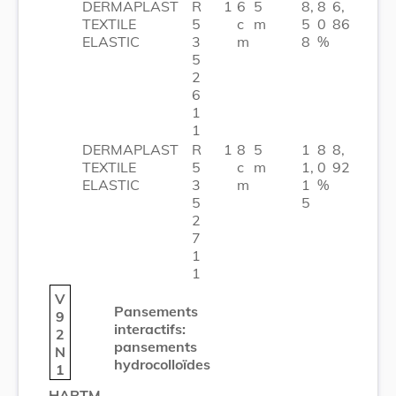
DERMAPLAST
R
1
6
5
8,
8
6,
TEXTILE
5
c
m
5
0
86
ELASTIC
3
m
8
%
5
2
6
1
1
DERMAPLAST
R
1
8
5
1
8
8,
TEXTILE
5
c
m
1,
0
92
ELASTIC
3
m
1
%
5
5
2
7
1
1
V
Pansements
9
interactifs:
2
pansements
N
hydrocolloïdes
1
HARTM