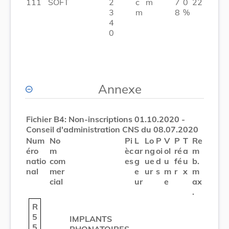
111
SOFT
2
c
m
7
0
22
3
m
8
%
4
0
Annexe
Fichier B4: Non-inscriptions 01.10.2020 -
Conseil d'administration CNS du 08.07.2020
Num
No
Pi
L
Lo
P
V
P
T
Re
éro
m
èc
ar
ng
oi
ol
ré
a
m
natio
com
es
g
ue
d
u
fé
u
b.
nal
mer
e
ur
s
m
r
x
m
cial
ur
e
ax
.
R
5
IMPLANTS
5
PHONATOIRES