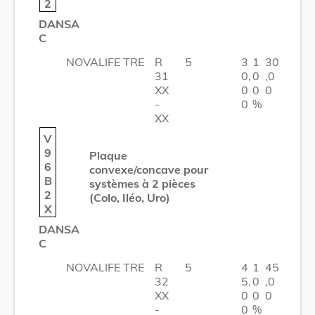
2
DANSA
C
NOVALIFE TRE
R
5
3
1
30
31
0,
0
,0
XX
0
0
0
-
0
%
XX
V
9
Plaque
6
convexe/concave pour
B
systèmes à 2 pièces
2
(Colo, Iléo, Uro)
X
DANSA
C
NOVALIFE TRE
R
5
4
1
45
32
5,
0
,0
XX
0
0
0
-
0
%