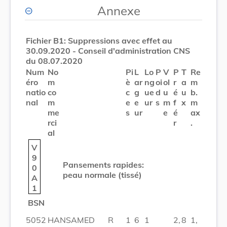
Annexe
Fichier B1: Suppressions avec effet au
30.09.2020 - Conseil d'administration CNS
du 08.07.2020
Num
No
Pi
L
Lo
P
V
P
T
Re
éro
m
è
ar
ng
oi
ol
r
a
m
natio
co
c
g
ue
d
u
é
u
b.
nal
m
e
e
ur
s
m
f
x
m
me
s
ur
e
é
ax
rci
r
.
al
V
9
Pansements rapides:
0
peau normale (tissé)
A
1
BSN
5052
HANSAMED
R
1
6
1
2,
8
1,