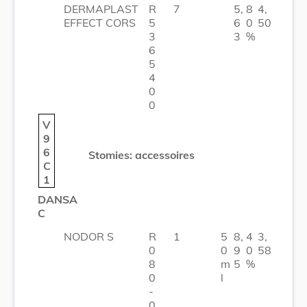
DERMAPLAST
R
7
5,
8
4,
EFFECT CORS
5
6
0
50
3
3
%
6
5
4
0
0
V
9
6
Stomies: accessoires
C
1
DANSA
C
NODOR S
R
1
5
8,
4
3,
0
0
9
0
58
8
m
5
%
0
l
-
0