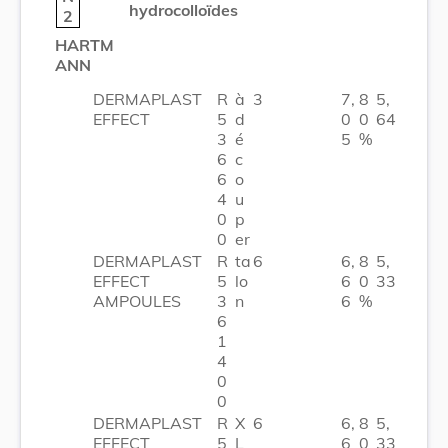
hydrocolloïdes
2
HARTM
ANN
DERMAPLAST
R
à
3
7,
8
5,
EFFECT
5
d
0
0
64
3
é
5
%
6
c
6
o
4
u
0
p
0
er
DERMAPLAST
R
ta
6
6,
8
5,
EFFECT
5
lo
6
0
33
AMPOULES
3
n
6
%
6
1
4
0
0
DERMAPLAST
R
X
6
6,
8
5,
EFFECT
5
L
6
0
33