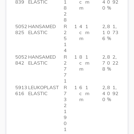
839
ELASTIC
1
c
m
4
0
92
8
m
0
%
2
8
5052
HANSAMED
R
1
4
1
2,
8
1,
825
ELASTIC
2
c
m
1
0
73
5
m
6
%
1
4
5052
HANSAMED
R
1
8
1
2,
8
2,
842
ELASTIC
2
c
m
7
0
22
7
m
8
%
7
1
5913
LEUKOPLAST
R
1
6
1
2,
8
1,
616
ELASTIC
7
c
m
4
0
92
3
m
0
%
2
1
9
0
1