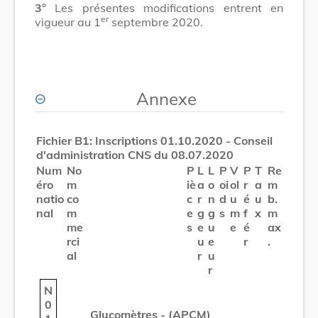
3°
Les présentes modifications entrent en
er
vigueur au 1
septembre 2020.
Annexe
Fichier B1: Inscriptions 01.10.2020 - Conseil
d'administration CNS du 08.07.2020
Num
No
P
L
L
P
V
P
T
Re
éro
m
iè
a
o
oi
ol
r
a
m
natio
co
c
r
n
d
u
é
u
b.
nal
m
e
g
g
s
m
f
x
m
me
s
e
u
e
é
ax
rci
u
e
r
.
al
r
u
r
N
0
Glucomètres - (APCM)