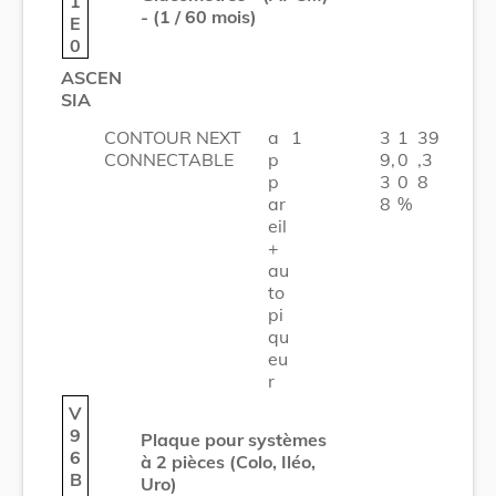
1
- (1 / 60 mois)
E
0
ASCEN
SIA
CONTOUR NEXT
a
1
3
1
39
CONNECTABLE
p
9,
0
,3
p
3
0
8
ar
8
%
eil
+
au
to
pi
qu
eu
r
V
9
Plaque pour systèmes
6
à 2 pièces (Colo, Iléo,
B
Uro)