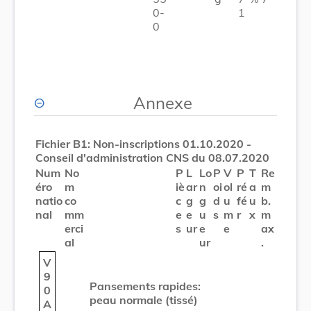
0-
1
0
Annexe
Fichier B1: Non-inscriptions 01.10.2020 -
Conseil d'administration CNS du 08.07.2020
Num
No
P
L
Lo
P
V
P
T
Re
éro
m
iè
ar
n
oi
ol
ré
a
m
natio
co
c
g
g
d
u
fé
u
b.
nal
mm
e
e
u
s
m
r
x
m
erci
s
ur
e
e
ax
al
ur
.
V
9
Pansements rapides:
0
peau normale (tissé)
A