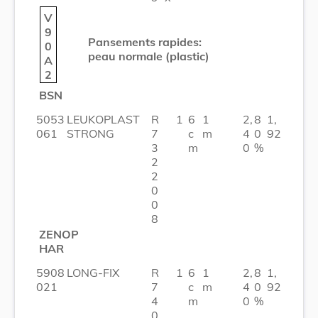
V
9
Pansements rapides:
0
peau normale (plastic)
A
2
BSN
5053
LEUKOPLAST
R
1
6
1
2,
8
1,
061
STRONG
7
c
m
4
0
92
3
m
0
%
2
2
0
0
8
ZENOP
HAR
5908
LONG-FIX
R
1
6
1
2,
8
1,
021
7
c
m
4
0
92
4
m
0
%
0