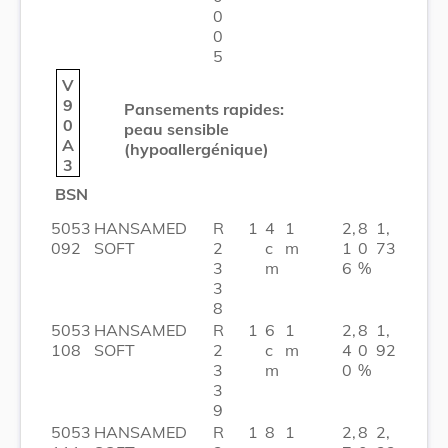
0
0
5
V
9
Pansements rapides:
0
peau sensible
A
(hypoallergénique)
3
BSN
5053
HANSAMED
R
1
4
1
2,
8
1,
092
SOFT
2
c
m
1
0
73
3
m
6
%
3
8
5053
HANSAMED
R
1
6
1
2,
8
1,
108
SOFT
2
c
m
4
0
92
3
m
0
%
3
9
5053
HANSAMED
R
1
8
1
2,
8
2,