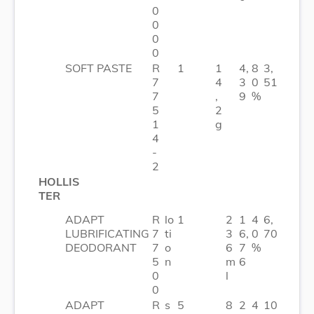
0
0
0
0
SOFT PASTE
R
1
1
4,
8
3,
7
4
3
0
51
7
,
9
%
5
2
1
g
4
-
2
HOLLIS
TER
ADAPT
R
lo
1
2
1
4
6,
LUBRIFICATING
7
ti
3
6,
0
70
DEODORANT
7
o
6
7
%
5
n
m
6
0
l
0
ADAPT
R
s
5
8
2
4
10