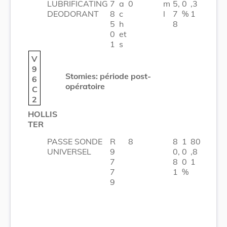
LUBRIFICATING
7
a
0
m
5,
0
,3
DEODORANT
8
c
l
7
%
1
5
h
8
0
et
1
s
V
9
Stomies: période post-
6
opératoire
C
2
HOLLIS
TER
PASSE SONDE
R
8
8
1
80
UNIVERSEL
9
0,
0
,8
7
8
0
1
7
1
%
9