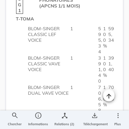
G
(APCNS 1/1 MOIS)
1
T-TOMA
BLOM-SINGER
1
5
1
59
CLASSIC LEF
9
0
5,
VOICE
5,
0
34
3
%
4
BLOM-SINGER
1
3
1
39
CLASSIC VAVE
9
0
1,
VOICE
1,
0
40
4
%
0
BLOM-SINGER
1
7
1
70
DUAL VAVE VOICE
0
0
6,
6,
0
58
Changer la t
5
%
8
search
info
device_hub
save_alt
more_vert
BLOM-SINGER
1
5
1
59
HARD VALVE
9
0
5,
Chercher
Informations
Relations (2)
Téléchargement
Plus
VOICE
5,
0
34