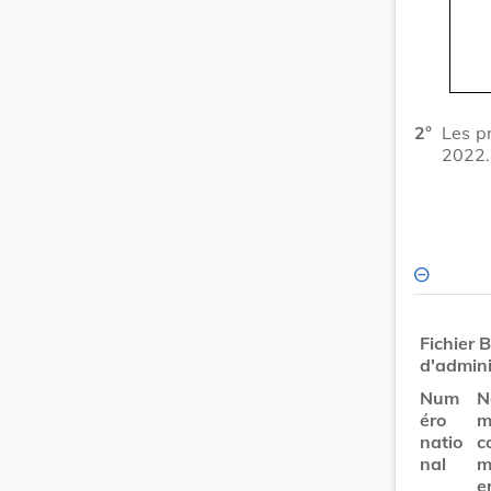
2°
Les p
2022.
Fichier 
d'admini
Num
N
éro
natio
c
nal
e