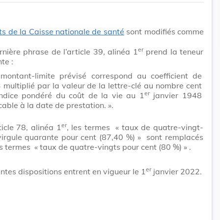
ts de la Caisse nationale de santé
sont modifiés comme
er
nière phrase de l’article 39, alinéa 1
prend la teneur
te :
montant-limite prévisé correspond au coefficient de
 multiplié par la valeur de la lettre-clé au nombre cent
er
indice pondéré du coût de la vie au 1
janvier 1948
cable à la date de prestation. ».
er
ticle 78, alinéa 1
, les termes
« taux de quatre-vingt-
virgule quarante pour cent (87,40 %) »
sont remplacés
es termes
« taux de quatre-vingts pour cent (80 %) »
.
er
ntes dispositions entrent en vigueur le 1
janvier 2022.