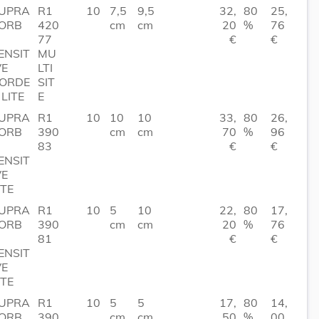
UPRA
R1
10
7,5
9,5
32,
80
25,
ORB
420
cm
cm
20
%
76
77
€
€
ENSIT
MU
VE
LTI
ORDE
SIT
 LITE
E
UPRA
R1
10
10
10
33,
80
26,
ORB
390
cm
cm
70
%
96
83
€
€
ENSIT
VE
ITE
UPRA
R1
10
5
10
22,
80
17,
ORB
390
cm
cm
20
%
76
81
€
€
ENSIT
VE
ITE
UPRA
R1
10
5
5
17,
80
14,
ORB
390
cm
cm
50
%
00