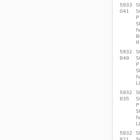
5933
S
041
S
P
S
I
B
R
5932
S
849
S
P
S
I
L
5932
S
835
S
P
S
I
L
5932
S
821
S