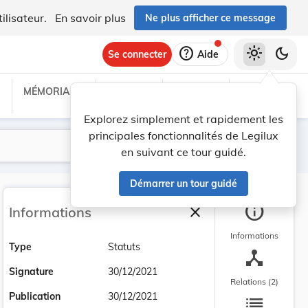
ilisateur.
En savoir plus
Ne plus afficher ce message
help
light_mode
dark_mode
Se connecter
Aide
MÉMORIAL C
TRAITÉS
PROJETS
TEXTES UE
Explorez simplement et rapidement les
principales fonctionnalités de Legilux
Lancer la recherche
Filtres
en suivant ce tour guidé.
Démarrer un tour guidé
info
close
Informations
Fermer la barre latéra
Informations
Type
Statuts
device_hub
Signature
30/12/2021
Relations (2)
list
Publication
30/12/2021