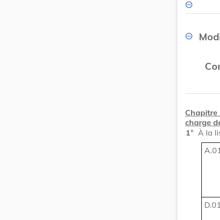
Modi
Con
Chapitre
charge de
1°
À la l
A.01
D.01