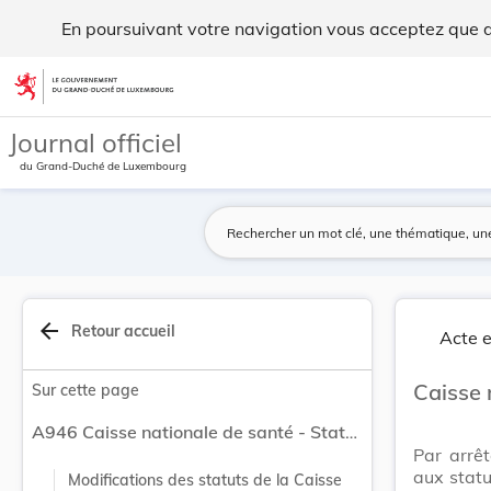
Caisse nationale de santé - Statuts. - Legilux
En poursuivant votre navigation vous acceptez que des
Aller au contenu
Journal officiel
du Grand-Duché de Luxembourg
arrow_back
Retour accueil
Acte e
Caisse 
Sur cette page
A946 Caisse nationale de santé - Statuts.
Par arrê
aux statu
Modifications des statuts de la Caisse 