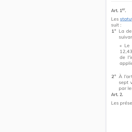
er
Art. 1
.
Les
statu
suit :
1°
La der
suivan
« Le 
12,43
de l'
appli
2°
À l’ar
sept 
par l
Art. 2.
Les prése