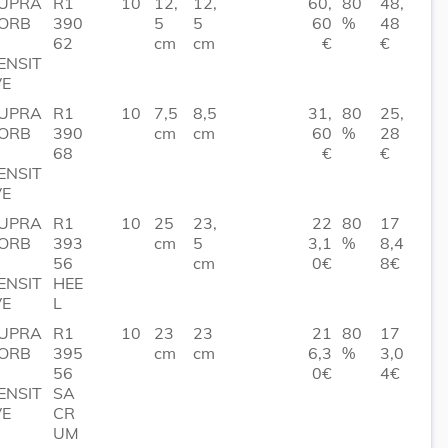
UPRA
R1
10
12,
12,
60,
80
48,
ORB
390
5
5
60
%
48
62
cm
cm
€
€
ENSIT
VE
UPRA
R1
10
7,5
8,5
31,
80
25,
ORB
390
cm
cm
60
%
28
68
€
€
ENSIT
VE
UPRA
R1
10
25
23,
22
80
17
ORB
393
cm
5
3,1
%
8,4
56
cm
0€
8€
ENSIT
HEE
VE
L
UPRA
R1
10
23
23
21
80
17
ORB
395
cm
cm
6,3
%
3,0
56
0€
4€
ENSIT
SA
VE
CR
UM