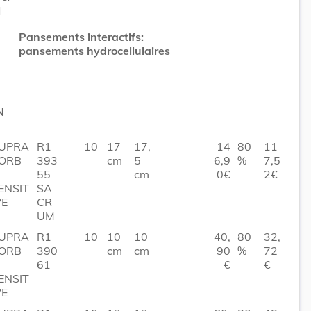
l
Pansements interactifs:
pansements hydrocellulaires
N
UPRA
R1
10
17
17,
14
80
11
ORB
393
cm
5
6,9
%
7,5
55
cm
0€
2€
ENSIT
SA
VE
CR
UM
UPRA
R1
10
10
10
40,
80
32,
ORB
390
cm
cm
90
%
72
61
€
€
ENSIT
VE