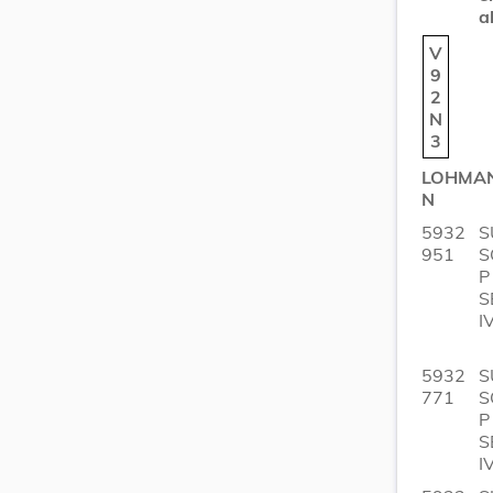
a
V
9
2
N
3
LOHMA
N
5932
S
951
S
P
S
I
5932
S
771
S
P
S
I