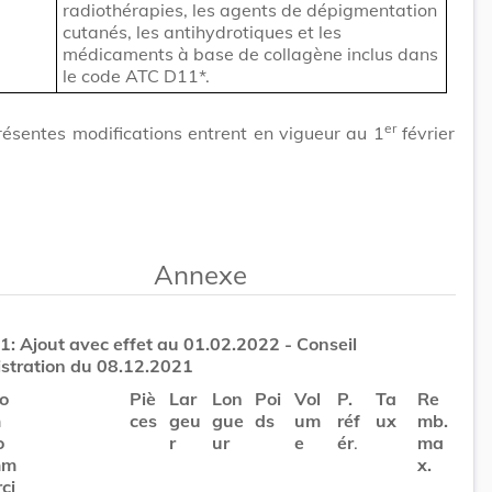
radiothérapies, les agents de dépigmentation
cutanés, les antihydrotiques et les
médicaments à base de collagène inclus dans
le code ATC D11*.
er
résentes modifications entrent en vigueur au 1
février
Annexe
B1: Ajout avec effet au 01.02.2022 - Conseil
stration du 08.12.2021
o
Piè
Lar
Lon
Poi
Vol
P.
Ta
Re
m
ces
geu
gue
ds
um
réf
ux
mb.
o
r
ur
e
ér
.
ma
mm
x.
rci