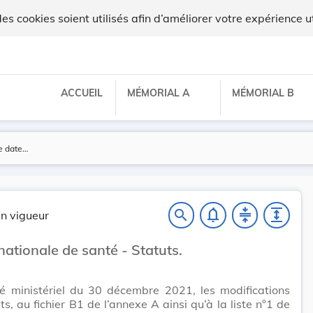
 cookies soient utilisés afin d’améliorer votre expérience ut
ACCUEIL
MÉMORIAL A
MÉMORIAL B
notifications_none
compress
expand
search
n vigueur
nationale de santé - Statuts.
té ministériel du 30 décembre 2021, les modifications
ts, au fichier B1 de l’annexe A ainsi qu’à la liste n°1 de