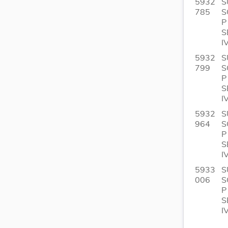
5932
S
785
S
P
S
I
5932
S
799
S
P
S
I
5932
S
964
S
P
S
I
5933
S
006
S
P
S
I