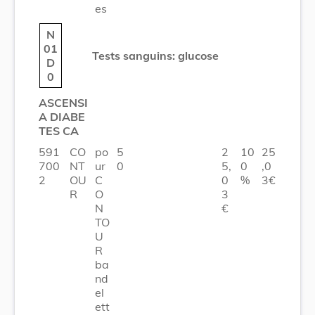
es
N
01
Tests sanguins: glucose
D
0
ASCENSI
A DIABE
TES CA
591
CO
po
5
2
10
25
700
NT
ur
0
5,
0
,0
2
OU
C
0
%
3€
R
O
3
N
€
TO
U
R
ba
nd
el
ett