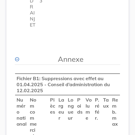
D
3
R
AI
NJ
ET
Annexe
Fichier B1: Suppressions avec effet au
01.04.2025 - Conseil d’administration du
12.02.2025
Nu
No
Pi
La
Lo
P
Vo
P.
Ta
Re
mér
m
èc
rg
ng
oi
lu
ré
ux
m
o
co
es
eu
ue
ds
m
fé
b.
nati
m
r
ur
e
r.
m
onal
me
ax
rci