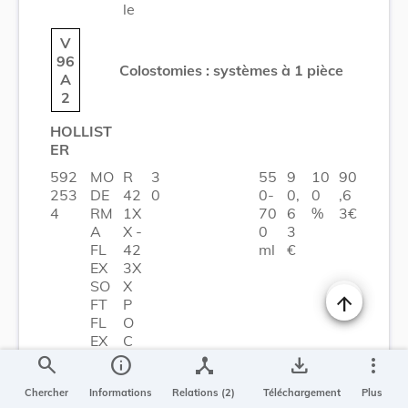
le
V
96
Colostomies : systèmes à 1 pièce
A
2
HOLLIST
ER
592
MO
R
3
55
9
10
90
253
DE
42
0
0-
0,
0
,6
4
RM
1X
70
6
%
3€
A
X -
0
3
FL
42
ml
€
EX
3X
SO
X
FT
P
Changer la t
FL
O
EX
C
FL
OL
search
info
device_hub
save_alt
more_vert
AT
O
QU
be
Chercher
Informations
Relations (2)
Téléchargement
Plus