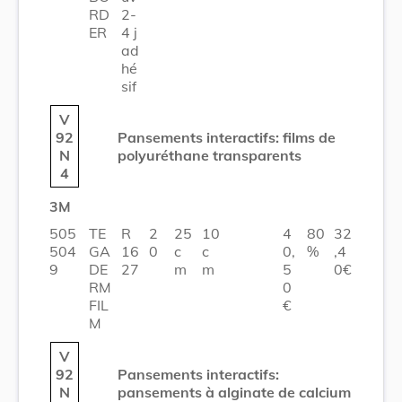
RD
2-
ER
4 j
ad
hé
sif
V
92
Pansements interactifs: films de
N
polyuréthane transparents
4
3M
505
TE
R
2
25
10
4
80
32
504
GA
16
0
c
c
0,
%
,4
9
DE
27
m
m
5
0€
RM
0
FIL
€
M
V
92
Pansements interactifs:
N
pansements à alginate de calcium