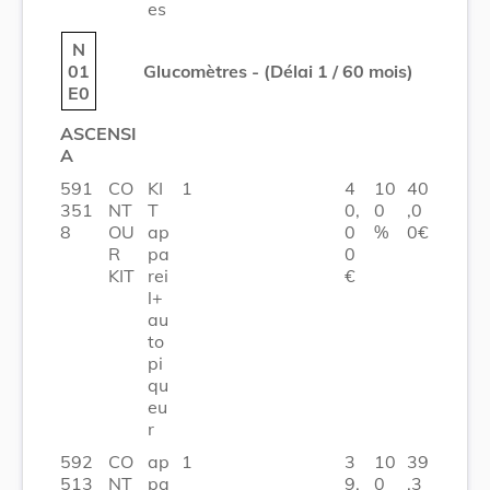
es
N
01
Glucomètres - (Délai 1 / 60 mois)
E0
ASCENSI
A
591
CO
KI
1
4
10
40
351
NT
T
0,
0
,0
8
OU
ap
0
%
0€
R
pa
0
KIT
rei
€
l+
au
to
pi
qu
eu
r
592
CO
ap
1
3
10
39
513
NT
pa
9,
0
,3