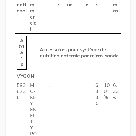
nati
m
r
ur
e
r.
m
onal
m
ax
er
cia
l
A
01
Accessoires pour système de
A
nutrition entérale par micro-sonde
1
X
VYGON
593
MI
1
6,
10
6,
673
C-
3
0
33
6
KE
3
%
€
Y
€
EN
FI
T
Y-
PO