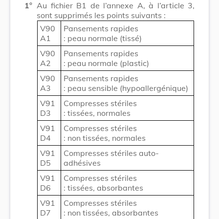
1°
Au fichier B1 de l’annexe A, à l’article 3,
sont supprimés les points suivants :
V90
Pansements rapides
A1
: peau normale (tissé)
V90
Pansements rapides
A2
: peau normale (plastic)
V90
Pansements rapides
A3
: peau sensible (hypoallergénique)
V91
Compresses stériles
D3
: tissées, normales
V91
Compresses stériles
D4
: non tissées, normales
V91
Compresses stériles auto-
D5
adhésives
V91
Compresses stériles
D6
: tissées, absorbantes
V91
Compresses stériles
D7
: non tissées, absorbantes