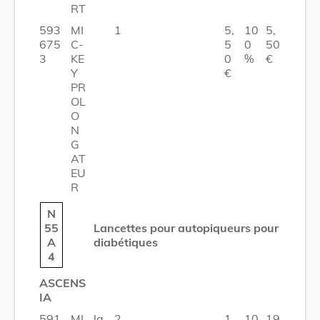
RT
593
MI
1
5,
10
5,
675
C-
5
0
50
3
KE
0
%
€
Y
€
PR
OL
O
N
G
AT
EU
R
N
55
Lancettes pour autopiqueurs pour
A
diabétiques
4
ASCENS
IA
591
MI
la
2
1
10
19