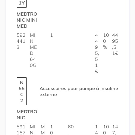
1Y
MEDTRO
NIC MINI
MED
592
MI
1
4
10
44
441
NI
4
0
95
3
ME
9
%
,5
D
5,
1€
64
5
0G
1
€
N
55
Accessoires pour pompe à insuline
C
externe
2
MEDTRO
NIC
591
MI
M
1
60
1
10
14
157
NI
M
0
-
4
0
7,