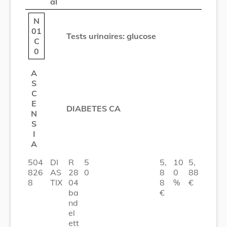
al
N
01
Tests urinaires: glucose
C
0
A
S
C
E
DIABETES CA
N
S
I
A
504
DI
R
5
5,
10
5,
826
AS
28
0
8
0
88
8
TIX
04
8
%
€
ba
€
nd
el
ett