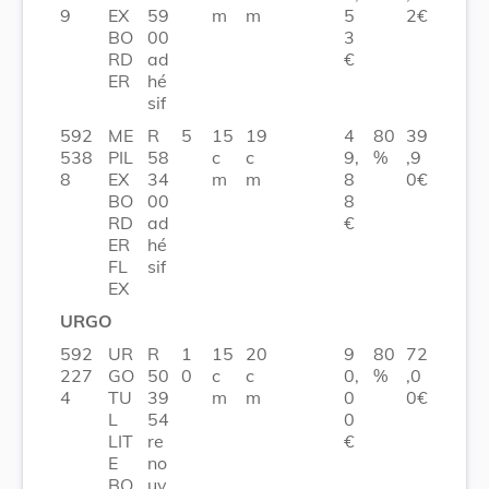
9
EX
59
m
m
5
2€
BO
00
3
RD
ad
€
ER
hé
sif
592
ME
R
5
15
19
4
80
39
538
PIL
58
c
c
9,
%
,9
8
EX
34
m
m
8
0€
BO
00
8
RD
ad
€
ER
hé
FL
sif
EX
URGO
592
UR
R
1
15
20
9
80
72
227
GO
50
0
c
c
0,
%
,0
4
TU
39
m
m
0
0€
L
54
0
LIT
re
€
E
no
BO
uv