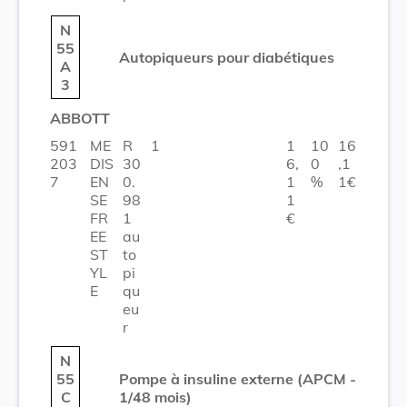
N
55
Autopiqueurs pour diabétiques
A
3
ABBOTT
591
ME
R
1
1
10
16
203
DIS
30
6,
0
,1
7
EN
0.
1
%
1€
SE
98
1
FR
1
€
EE
au
ST
to
YL
pi
E
qu
eu
r
N
55
Pompe à insuline externe (APCM -
C
1/48 mois)