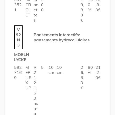
352
CR
nc
0
9,
0
,8
1
OL
et
0
8
%
3€
ET
te
3
s
€
V
92
Pansements interactifs:
N
pansements hydrocellulaires
3
MOELN
LYCKE
592
M
R
5
10
10
2
80
21
716
EP
2
cm
cm
6,
%
,2
9
ILE
1
5
0€
X
2
0
UP
1
€
5
0
no
n-
a