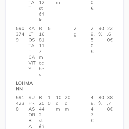
TA
12
m
0
T
st
€
éri
le
590
KA
R
5
2
2
80
23
374
LT
16
g
9,
%
,6
9
OS
81
5
0€
TA
11
0
T
7
€
CA
m
VIT
èc
Y
he
s
LOHMA
NN
591
SU
R
1
10
20
4
80
38
423
PR
20
0
c
c
8,
%
,7
8
AS
44
m
m
4
8€
OR
2
7
B
st
€
A
éri