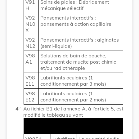
V91
Soins de plaies : Débridement
H
mécanique sélectif
V92
Pansements interactifs :
N10
pansements à action capillaire
X
V92
Pansements interactifs : alginates
N12
(semi-liquide)
V98
Solutions de bain de bouche,
A1
traitement de mucite post chimio
et/ou radiothérapie
V98
Lubrifiants oculaires (1
E11
conditionnement par 3 mois)
V98
Lubrifiants oculaires (1
E12
conditionnement par 2 mois)
4°
Au fichier B1 de l’annexe A, à l’article 5, est
modifié le tableau suivant :
Code
Libellé du groupe
groupe
V98E1
Lubrifiant
La quantité de fla