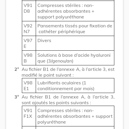
V91
Compresses stériles : non-
D8
adhérentes absorbantes +
support polyuréthane
V92
Pansements tissés pour fixation de
N7
cathéter périphérique
V97
Divers
E
V98
Solutions à base d’acide hyaluroni
B
que (3/genou/an)
2°
Au fichier B1 de l’annexe A, à l’article 3, est
modifié le point suivant :
V98
Lubrifiants oculaires (1
E1
conditionnement par mois)
3°
Au fichier B1 de l’annexe A, à l’article 3,
sont ajoutés les points suivants :
V91
Compresses stériles : non-
F1X
adhérentes absorbantes + support
polyuréthane