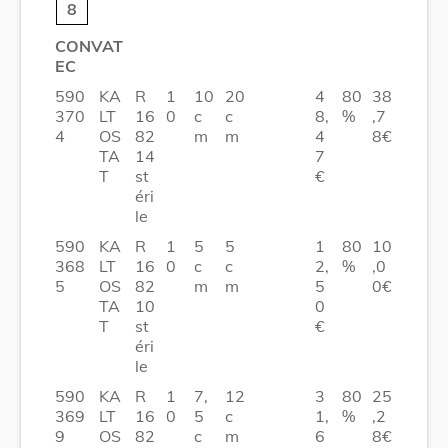
8
CONVAT
EC
590
KA
R
1
10
20
4
80
38
370
LT
16
0
c
c
8,
%
,7
4
OS
82
m
m
4
8€
TA
14
7
T
st
€
éri
le
590
KA
R
1
5
5
1
80
10
368
LT
16
0
c
c
2,
%
,0
5
OS
82
m
m
5
0€
TA
10
0
T
st
€
éri
le
590
KA
R
1
7,
12
3
80
25
369
LT
16
0
5
c
1,
%
,2
9
OS
82
c
m
6
8€