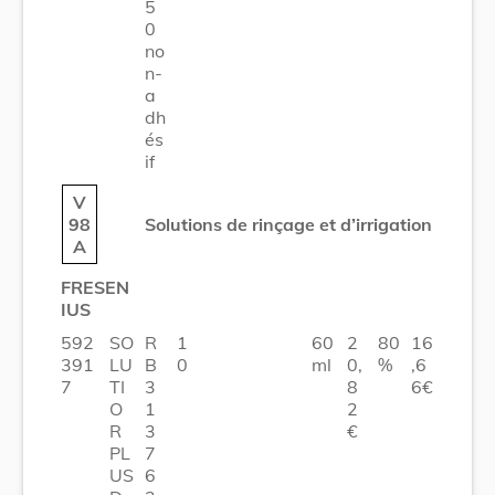
5
0
no
n-
a
dh
és
if
V
98
Solutions de rinçage et d’irrigation
A
FRESEN
IUS
592
SO
R
1
60
2
80
16
391
LU
B
0
ml
0,
%
,6
7
TI
3
8
6€
O
1
2
R
3
€
PL
7
US
6