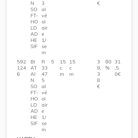
N
3
€
SO
al
FT-
vé
HO
ol
LD
air
AD
e
HE
1/
SIF
se
m
592
BI
R
5
15
15
3
80
31
124
AT
33
c
c
9,
%
,5
6
AI
47
m
m
3
0€
N
5
8
SO
al
€
FT-
vé
HO
ol
LD
air
AD
e
HE
1/
SIF
se
m