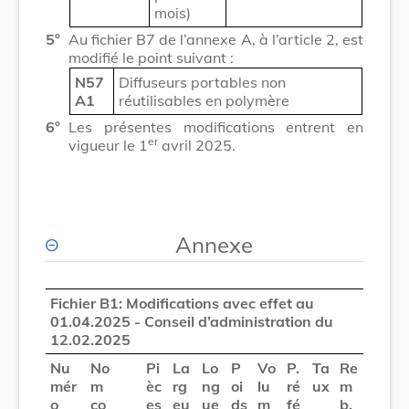
mois)
5°
Au fichier B7 de l’annexe A, à l’article 2, est
modifié le point suivant :
N57
Diffuseurs portables non
A1
réutilisables en polymère
6°
Les présentes modifications entrent en
er
vigueur le 1
avril 2025.
Annexe
Fichier B1: Modifications avec effet au
01.04.2025 - Conseil d’administration du
12.02.2025
Nu
No
Pi
La
Lo
P
Vo
P.
Ta
Re
mér
m
èc
rg
ng
oi
lu
ré
ux
m
o
co
es
eu
ue
ds
m
fé
b.