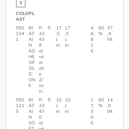
3
COLOPL
AST
592
BI
R
5
17
17
4
80
37
234
AT
33
,5
,5
6,
%
,4
1
AI
43
c
c
8
5€
N
8
m
m
1
AD
al
€
HE
vé
SIF
ol
SIL
air
IC
e
ON
2/
E
se
m
592
BI
R
5
10
10
1
80
14
121
AT
33
c
c
7,
%
,0
5
AI
47
m
m
5
0€
N
0
0
SO
al
€
FT-
vé