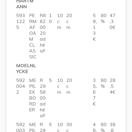
HARTM
ANN
593
PE
R8
1
10
20
5
80
47
122
RM
82
0
c
c
9,
%
,3
5
AF
00
m
m
1
0€
OA
20
3
M
ad
€
CL
hé
AS
sif
SIC
MOELNL
YCKE
592
ME
R
5
10
20
3
80
28
004
PIL
29
c
c
5,
%
,5
2
EX
58
m
m
6
4€
BO
00
7
RD
ad
€
ER
hé
sif
592
ME
R
5
10
30
4
80
38
003
PIL
29
c
c
8,
%
,8