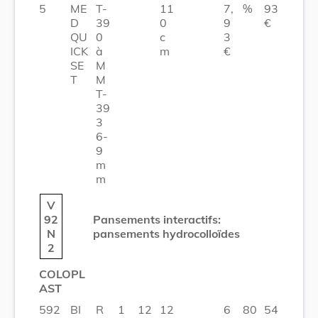
5
ME
T-
11
7,
%
93
D
39
0
9
€
QU
0
c
3
ICK
à
m
€
SE
M
T
M
T-
39
3
6-
9
m
m
V
92
Pansements interactifs:
N
pansements hydrocolloïdes
2
COLOPL
AST
592
BI
R
1
12
12
6
80
54