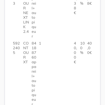
3
OU
rei
3
%
8€
R
l+
8
NE
au
€
XT
to
LIN
pi
K
qu
2.4
eu
r
592
CO
84
1
4
10
40
240
NT
18
0,
0
,0
5
OU
87
0
%
0€
R
60
0
XT
ap
€
pa
rei
l+
au
to
pi
qu
eu
r