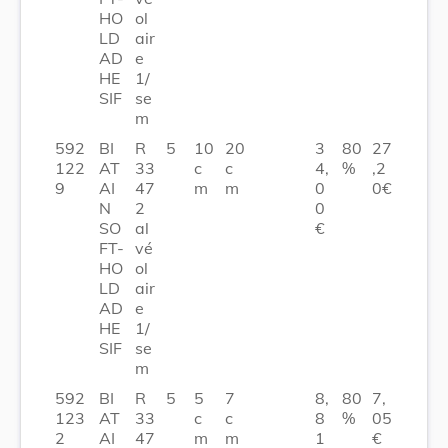
HO
ol
LD
air
AD
e
HE
1/
SIF
se
m
592
BI
R
5
10
20
3
80
27
122
AT
33
c
c
4,
%
,2
9
AI
47
m
m
0
0€
N
2
0
SO
al
€
FT-
vé
HO
ol
LD
air
AD
e
HE
1/
SIF
se
m
592
BI
R
5
5
7
8,
80
7,
123
AT
33
c
c
8
%
05
2
AI
47
m
m
1
€