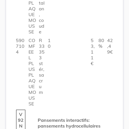
PL
tal
AQ
on
UE
,
MO
co
US
ud
SE
e
590
CO
R
1
5
80
42
710
MF
33
0
3,
%
,4
4
EE
35
1
9€
L
3
1
PL
st
€
US
ér,
PL
sa
AQ
cr
UE
u
MO
m
US
SE
V
92
Pansements interactifs:
N
pansements hydrocellulaires