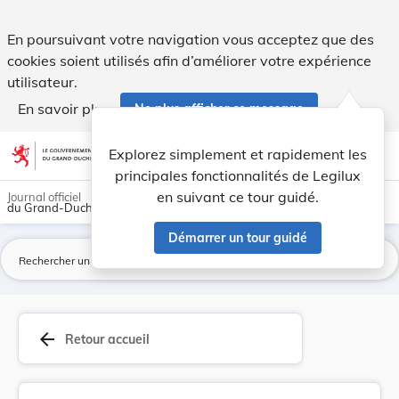
Caisse nationale de santé - Statuts. - Legilux
En poursuivant votre navigation vous acceptez que des
cookies soient utilisés afin d’améliorer votre expérience
utilisateur.
En savoir plus
Ne plus afficher ce message
Aller au contenu
help
light_mode
dark_mode
account_circle
Explorez simplement et rapidement les
Aide
principales fonctionnalités de Legilux
en suivant ce tour guidé.
Journal officiel
du Grand-Duché de Luxembourg
Démarrer un tour guidé
La
arrow_back
Retour accueil