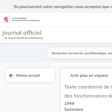
Texte coordonné de la loi du 16 avril 1979 fixa... - Legilux
En poursuivant votre navigation vous acceptez que des
Aller au contenu
Journal officiel
du Grand-Duché de Luxembourg
arrow_back
Acte plus en vigueur
Retour accueil
Texte coordonné de la
des fonctionnaires de 
1949
Sommaire