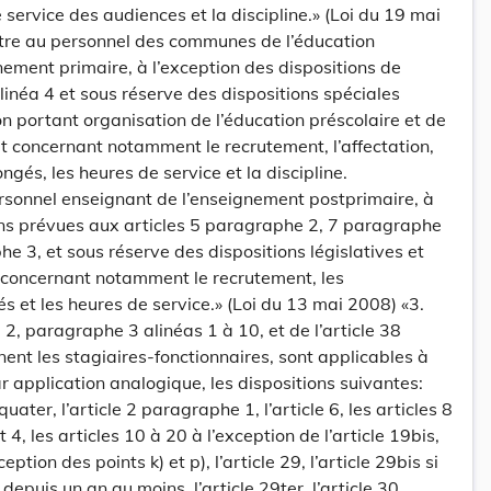
 service des audiences et la discipline.» (Loi du 19 mai
utre au personnel des communes de l’éducation
nement primaire, à l’exception des dispositions de
linéa 4 et sous réserve des dispositions spéciales
ion portant organisation de l’éducation préscolaire et de
t concernant notamment le recrutement, l’affectation,
ongés, les heures de service et la discipline.
ersonnel enseignant de l’enseignement postprimaire, à
ons prévues aux articles 5 paragraphe 2, 7 paragraphe
e 3, et sous réserve des dispositions législatives et
 concernant notamment le recrutement, les
és et les heures de service.» (Loi du 13 mai 2008) «3.
e 2, paragraphe 3 alinéas 1 à 10, et de l’article 38
ent les stagiaires-fonctionnaires, sont applicables à
r application analogique, les dispositions suivantes:
quater, l’article 2 paragraphe 1, l’article 6, les articles 8
4, les articles 10 à 20 à l’exception de l’article 19bis,
ception des points k) et p), l’article 29, l’article 29bis si
 depuis un an au moins, l’article 29ter, l’article 30