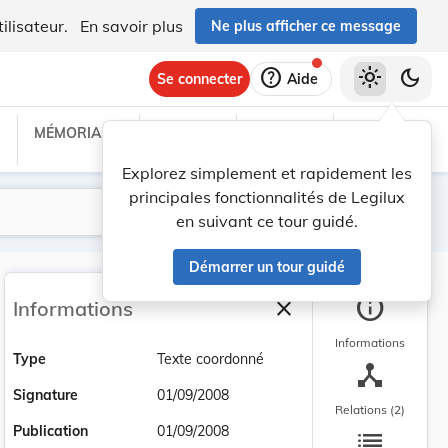
ilisateur.
En savoir plus
Ne plus afficher ce message
help
light_mode
dark_mode
Se connecter
Aide
MÉMORIAL C
TRAITÉS
PROJETS
TEXTES UE
Explorez simplement et rapidement les
principales fonctionnalités de Legilux
Lancer la recherche
Filtres
en suivant ce tour guidé.
Démarrer un tour guidé
info
close
Informations
Fermer la barre latéra
Informations
Type
Texte coordonné
device_hub
Signature
01/09/2008
Relations (2)
list
Publication
01/09/2008