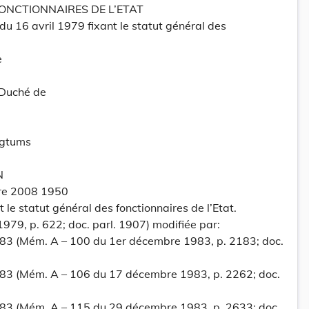
ONCTIONNAIRES DE L’ETAT
du 16 avril 1979 fixant le statut général des
e
-Duché de
ogtums
N
re 2008 1950
t le statut général des fonctionnaires de l’Etat.
1979, p. 622; doc. parl. 1907) modifiée par:
83 (Mém. A – 100 du 1er décembre 1983, p. 2183; doc.
983 (Mém. A – 106 du 17 décembre 1983, p. 2262; doc.
983 (Mém. A – 115 du 29 décembre 1983, p. 2633; doc.