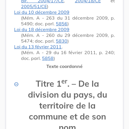
dir. 2004/17/CE
,
2004/18/CE
et
2005/51/CE
)
Loi du 10 décembre 2009
(Mém. A - 263 du 31 décembre 2009, p.
5490; doc. parl.
5856
)
Loi du 18 décembre 2009
(Mém. A - 260 du 29 décembre 2009, p.
5474; doc. parl.
5830
)
Loi du 13 février 2011
.
(Mém. A - 29 du 16 février 2011, p. 240;
doc. parl.
5858
)
Texte coordonné
er
Titre 1
.
–
De la
division du pays, du
territoire de la
commune et de son
nom