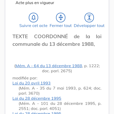
Acte plus en vigueur
notifications_none
compress
expand
Suivre cet acte
Fermer tout
Développer tout
TEXTE COORDONNÉ de la loi
communale du 13 décembre 1988,
(
Mém. A - 64 du 13 décembre 1988
, p. 1222;
doc. parl. 2675)
modifiée par:
Loi du 20 avril 1993
(Mém. A - 35 du 7 mai 1993, p. 624; doc.
parl. 3670)
Loi du 28 décembre 1995
(Mém. A - 101 du 28 décembre 1995, p.
2551; doc. parl. 4051)
Loi du 28 décembre 1995