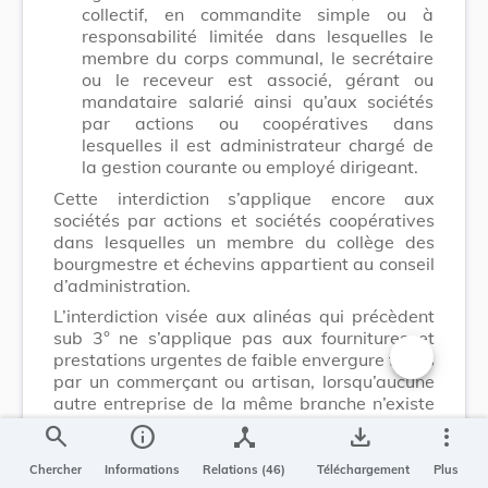
collectif, en commandite simple ou à
responsabilité limitée dans lesquelles le
membre du corps communal, le secrétaire
ou le receveur est associé, gérant ou
mandataire salarié ainsi qu’aux sociétés
par actions ou coopératives dans
lesquelles il est administrateur chargé de
la gestion courante ou employé dirigeant.
Cette interdiction s’applique encore aux
sociétés par actions et sociétés coopératives
dans lesquelles un membre du collège des
bourgmestre et échevins appartient au conseil
d’administration.
L’interdiction visée aux alinéas qui précèdent
sub 3° ne s’applique pas aux fournitures et
prestations urgentes de faible envergure faites
par un commerçant ou artisan, lorsqu’aucune
Changer la t
autre entreprise de la même branche n’existe
dans la commune ou dans le voisinage.
search
info
device_hub
save_alt
more_vert
Elle ne s’applique pas non plus aux sociétés
Chercher
Informations
Relations (46)
Téléchargement
Plus
visées à l’article 13 de la
loi modifiée du 14