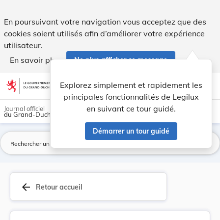
Règlement ministériel du 10 mars 1986 détermina... - Legil
En poursuivant votre navigation vous acceptez que des
cookies soient utilisés afin d’améliorer votre expérience
utilisateur.
En savoir plus
Ne plus afficher ce message
Aller au contenu
help
light_mode
dark_mode
account_circle
Explorez simplement et rapidement les
Aide
principales fonctionnalités de Legilux
en suivant ce tour guidé.
Journal officiel
du Grand-Duché de Luxembourg
Démarrer un tour guidé
La
arrow_back
Retour accueil