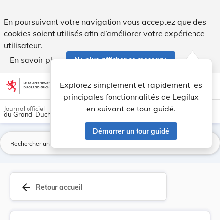
Règlement ministériel du 28 juin 1988 détermina... - Legilux
En poursuivant votre navigation vous acceptez que des
cookies soient utilisés afin d’améliorer votre expérience
utilisateur.
En savoir plus
Ne plus afficher ce message
Aller au contenu
help
light_mode
dark_mode
account_circle
Explorez simplement et rapidement les
Aide
principales fonctionnalités de Legilux
en suivant ce tour guidé.
Journal officiel
du Grand-Duché de Luxembourg
Démarrer un tour guidé
La
arrow_back
Retour accueil