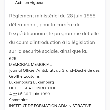
Acte en vigueur
Règlement ministériel du 28 juin 1988
déterminant, pour la carrière de
l'expéditionnaire, le programme détaillé
du cours d'introduction à la législation
sur la sécurité sociale, ainsi que la
625
nature et les critères d'appréciation des
MEMORIAL MEMORIAL
épreuves prévues pour les examens
Journal Officiel Amtsblatt du Grand-Duché de des
Großherzogtums
partiels à l'Institut de formation
Luxembourg Luxemburg
administrative.
DE LEGISLATIONRECUEIL
A  N° 36 7 juin 1989
Sommaire
INSTITUT DE FORMATION ADMINISTRATIVE