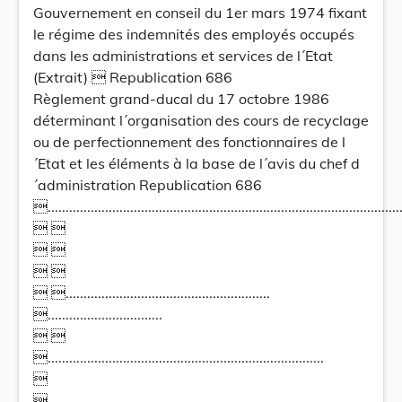
Gouvernement en conseil du 1er mars 1974 fixant
le régime des indemnités des employés occupés
dans les administrations et services de l´Etat
(Extrait)  Republication 686
Règlement grand-ducal du 17 octobre 1986
déterminant l´organisation des cours de recyclage
ou de perfectionnement des fonctionnaires de l
´Etat et les éléments à la base de l´avis du chef d
´administration Republication 686
...................................................................................................
 
 
 
 .........................................................
................................
 
.............................................................................

...................................................................................................