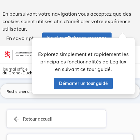
REPUBLICATION du Règlement grand-ducal du 14 ma... - Le
En poursuivant votre navigation vous acceptez que des
cookies soient utilisés afin d’améliorer votre expérience
utilisateur.
En savoir plus
Ne plus afficher ce message
Aller au contenu
help
light_mode
dark_mode
account_circle
Explorez simplement et rapidement les
Aide
principales fonctionnalités de Legilux
en suivant ce tour guidé.
Journal officiel
du Grand-Duché de Luxembourg
Démarrer un tour guidé
La
arrow_back
Retour accueil