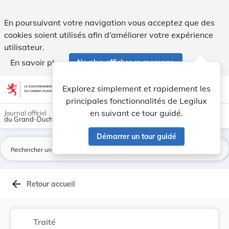
Protocole n°13, ouvert à la signature, à Vilniu... - Legilux
En poursuivant votre navigation vous acceptez que des
cookies soient utilisés afin d’améliorer votre expérience
utilisateur.
En savoir plus
Ne plus afficher ce message
Aller au contenu
help
light_mode
dark_mode
account_circle
Explorez simplement et rapidement les
Aide
principales fonctionnalités de Legilux
en suivant ce tour guidé.
Journal officiel
du Grand-Duché de Luxembourg
Démarrer un tour guidé
La
arrow_back
Retour accueil
Traité