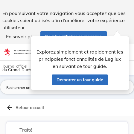
Protocole, signé à Bruxelles, le 18 décembre 20... - Legilux
En poursuivant votre navigation vous acceptez que des
cookies soient utilisés afin d’améliorer votre expérience
utilisateur.
En savoir plus
Ne plus afficher ce message
Aller au contenu
help
light_mode
dark_mode
account_circle
Explorez simplement et rapidement les
Aide
principales fonctionnalités de Legilux
en suivant ce tour guidé.
Journal officiel
du Grand-Duché de Luxembourg
Démarrer un tour guidé
La
arrow_back
Retour accueil
Traité