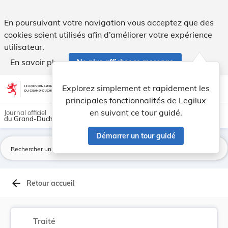
Convention sur l’assistance en cas d’accident n... - Legilux
En poursuivant votre navigation vous acceptez que des
cookies soient utilisés afin d’améliorer votre expérience
utilisateur.
En savoir plus
Ne plus afficher ce message
Aller au contenu
help
light_mode
dark_mode
account_circle
Explorez simplement et rapidement les
Aide
principales fonctionnalités de Legilux
en suivant ce tour guidé.
Journal officiel
du Grand-Duché de Luxembourg
Démarrer un tour guidé
La
arrow_back
Retour accueil
Traité