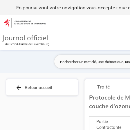
Protocole de Montréal relatif à des substances ... - Legilux
En poursuivant votre navigation vous acceptez que des
Aller au contenu
Journal officiel
du Grand-Duché de Luxembourg
Traité
arrow_back
Retour accueil
Protocole de M
couche d'ozone
Partie
Contractante