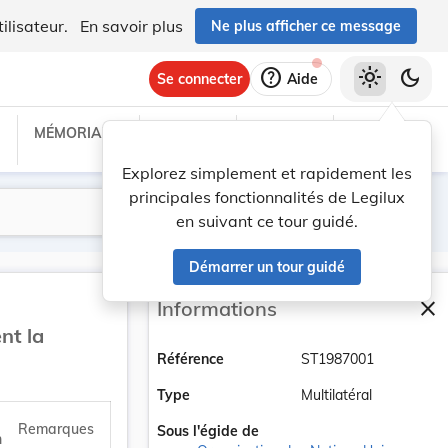
ilisateur.
En savoir plus
Ne plus afficher ce message
help
light_mode
dark_mode
Se connecter
Aide
MÉMORIAL C
TRAITÉS
PROJETS
TEXTES UE
Explorez simplement et rapidement les
principales fonctionnalités de Legilux
Lancer la recherche
Filtres
en suivant ce tour guidé.
Démarrer un tour guidé
close
Informations
F
nt la
Référence
ST1987001
Type
Multilatéral
Remarques
Sous l'égide de
n