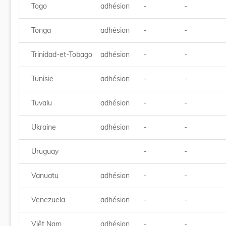
Togo
adhésion
-
-
Tonga
adhésion
-
-
Trinidad-et-Tobago
adhésion
-
-
Tunisie
adhésion
-
-
Tuvalu
adhésion
-
-
Ukraine
adhésion
-
-
Uruguay
-
-
Vanuatu
adhésion
-
-
Venezuela
adhésion
-
-
Viêt Nam
adhésion
-
-