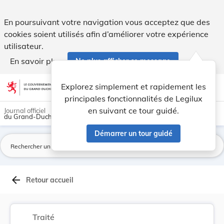
Protocole de 1988 relatif à la Convention inter... - Legilux
En poursuivant votre navigation vous acceptez que des
cookies soient utilisés afin d’améliorer votre expérience
utilisateur.
En savoir plus
Ne plus afficher ce message
Aller au contenu
help
light_mode
dark_mode
account_circle
Explorez simplement et rapidement les
Aide
principales fonctionnalités de Legilux
en suivant ce tour guidé.
Journal officiel
du Grand-Duché de Luxembourg
Démarrer un tour guidé
La
arrow_back
Retour accueil
Traité