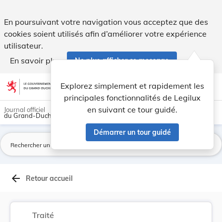
Protocole, fait à Bruxelles, le 24 juillet 1996... - Legilux
En poursuivant votre navigation vous acceptez que des
cookies soient utilisés afin d’améliorer votre expérience
utilisateur.
En savoir plus
Ne plus afficher ce message
Aller au contenu
help
light_mode
dark_mode
account_circle
Explorez simplement et rapidement les
Aide
principales fonctionnalités de Legilux
en suivant ce tour guidé.
Journal officiel
du Grand-Duché de Luxembourg
Démarrer un tour guidé
La
arrow_back
Retour accueil
Traité