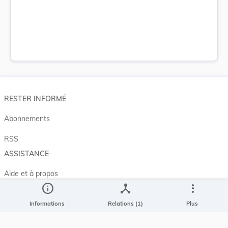
RESTER INFORMÉ
Abonnements
RSS
ASSISTANCE
Aide et à propos
info
device_hub
more_vert
Projet Casemates
Informations
Relations (1)
Plus
ELI