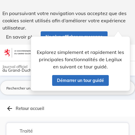
Avenant en vue de modifier la Convention entre ... - Legilux
En poursuivant votre navigation vous acceptez que des
cookies soient utilisés afin d’améliorer votre expérience
utilisateur.
En savoir plus
Ne plus afficher ce message
Aller au contenu
help
light_mode
dark_mode
account_circle
Explorez simplement et rapidement les
Aide
principales fonctionnalités de Legilux
en suivant ce tour guidé.
Journal officiel
du Grand-Duché de Luxembourg
Démarrer un tour guidé
La
arrow_back
Retour accueil
Traité