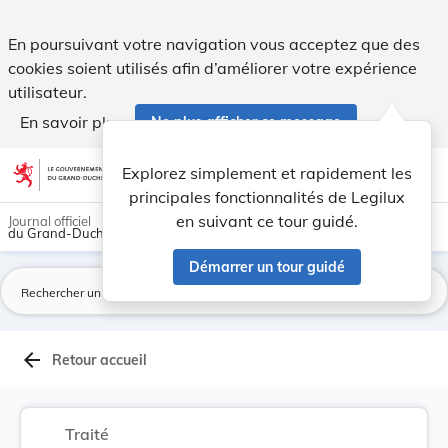
Protocole d'Accord relatif au raccordement du G... - Legilux
En poursuivant votre navigation vous acceptez que des
cookies soient utilisés afin d’améliorer votre expérience
utilisateur.
En savoir plus
Ne plus afficher ce message
Aller au contenu
help
light_mode
dark_mode
account_circle
Explorez simplement et rapidement les
Aide
principales fonctionnalités de Legilux
en suivant ce tour guidé.
Journal officiel
du Grand-Duché de Luxembourg
Démarrer un tour guidé
La
arrow_back
Retour accueil
Traité