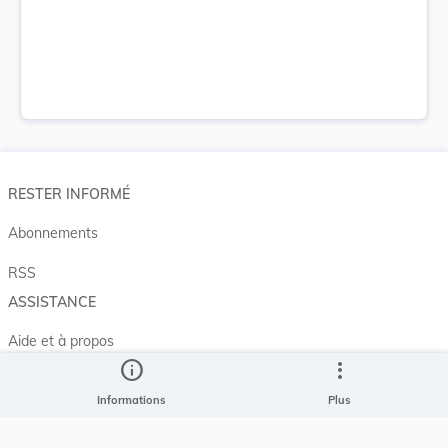
RESTER INFORMÉ
Abonnements
RSS
ASSISTANCE
Aide et à propos
info
more_vert
Projet Casemates
Informations
Plus
ELI