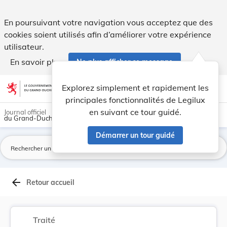
Accord de protection des investissements entre ... - Legilux
En poursuivant votre navigation vous acceptez que des
cookies soient utilisés afin d’améliorer votre expérience
utilisateur.
En savoir plus
Ne plus afficher ce message
Aller au contenu
help
light_mode
dark_mode
account_circle
Explorez simplement et rapidement les
Aide
principales fonctionnalités de Legilux
en suivant ce tour guidé.
Journal officiel
du Grand-Duché de Luxembourg
Démarrer un tour guidé
La
arrow_back
Retour accueil
Traité