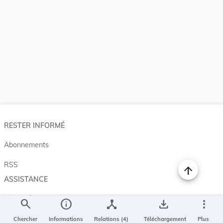
RESTER INFORMÉ
Abonnements
RSS
ASSISTANCE
Aide et à propos
search
info
device_hub
save_alt
more_vert
Projet Casemates
Chercher
Informations
Relations (4)
Téléchargement
Plus