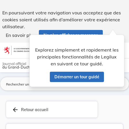
Règlement (CEE) n° 1463/70 du Conseil, du 20 ju... - Legilux
En poursuivant votre navigation vous acceptez que des
cookies soient utilisés afin d’améliorer votre expérience
utilisateur.
En savoir plus
Ne plus afficher ce message
Aller au contenu
help
light_mode
dark_mode
account_circle
Explorez simplement et rapidement les
Aide
principales fonctionnalités de Legilux
en suivant ce tour guidé.
Journal officiel
du Grand-Duché de Luxembourg
Démarrer un tour guidé
La
arrow_back
Retour accueil