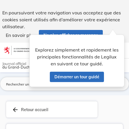
Règlement (CEE) n° 440/77 de la Commission, du ... - Legilux
En poursuivant votre navigation vous acceptez que des
cookies soient utilisés afin d’améliorer votre expérience
utilisateur.
En savoir plus
Ne plus afficher ce message
Aller au contenu
help
light_mode
dark_mode
account_circle
Explorez simplement et rapidement les
Aide
principales fonctionnalités de Legilux
en suivant ce tour guidé.
Journal officiel
du Grand-Duché de Luxembourg
Démarrer un tour guidé
La
arrow_back
Retour accueil