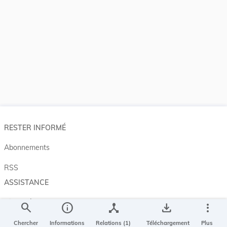
RESTER INFORMÉ
Abonnements
RSS
ASSISTANCE
Aide et à propos
search
info
device_hub
save_alt
more_vert
Projet Casemates
Chercher
Informations
Relations (1)
Téléchargement
Plus