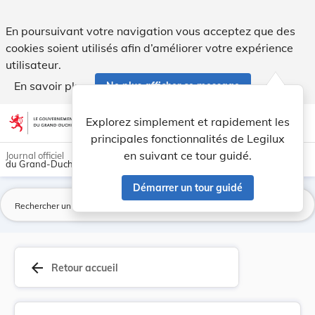
Règlement (CEE) n° 1532/86 de la Commission du ... - Legilu
En poursuivant votre navigation vous acceptez que des
cookies soient utilisés afin d’améliorer votre expérience
utilisateur.
En savoir plus
Ne plus afficher ce message
Aller au contenu
help
light_mode
dark_mode
account_circle
Explorez simplement et rapidement les
Aide
principales fonctionnalités de Legilux
en suivant ce tour guidé.
Journal officiel
du Grand-Duché de Luxembourg
Démarrer un tour guidé
La
arrow_back
Retour accueil