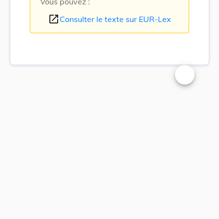
Vous pouvez :
open_in_new
Consulter le texte sur EUR-Lex
Changer la t