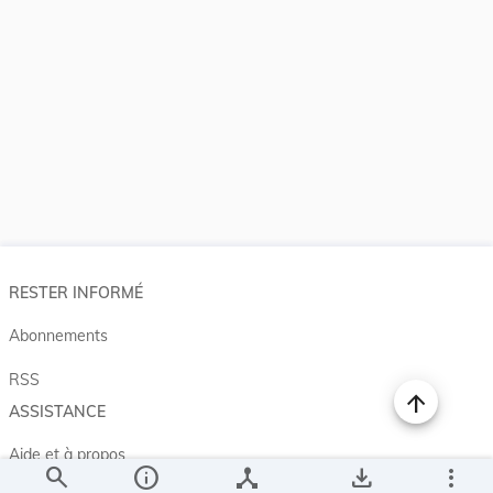
RESTER INFORMÉ
Abonnements
RSS
ASSISTANCE
Aide et à propos
search
info
device_hub
save_alt
more_vert