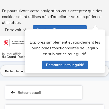
Règlement (CEE) n° 2886/89 de la Commission, du... - Legilu
En poursuivant votre navigation vous acceptez que des
cookies soient utilisés afin d’améliorer votre expérience
utilisateur.
En savoir plus
Ne plus afficher ce message
Aller au contenu
help
light_mode
dark_mode
account_circle
Explorez simplement et rapidement les
Aide
principales fonctionnalités de Legilux
en suivant ce tour guidé.
Journal officiel
du Grand-Duché de Luxembourg
Démarrer un tour guidé
La
arrow_back
Retour accueil