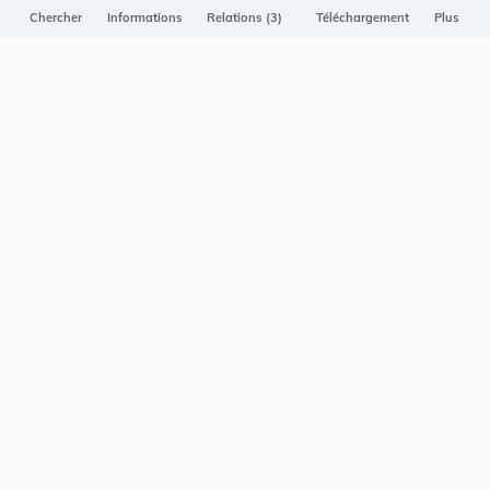
Projet Casemates
Chercher
Informations
Relations (3)
Téléchargement
Plus
ELI
NOUS CONTACTER
Service central de législation
5, rue Plaetis
L-2338 LUXEMBOURG
info@legilux.public.lu
E-mail
My LegiBox
, votre espace personnel.
Se connecter
Enregistrer et organiser vos actes préférés, enregistrer vos
recherches, soyez alerté en cas de modification sur un document
qui vous intéresse.
EN PLUS
Conditions générales