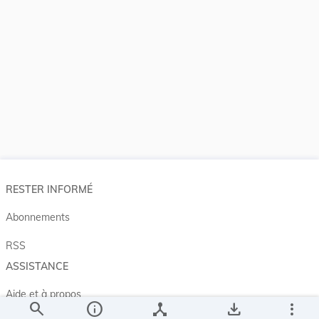
RESTER INFORMÉ
Abonnements
RSS
ASSISTANCE
Aide et à propos
search
info
device_hub
save_alt
more_vert