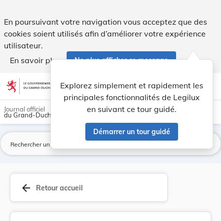
RÈGLEMENT (CEE) No 2069/91 DE LA COMMISSION du ... - L
En poursuivant votre navigation vous acceptez que des
cookies soient utilisés afin d’améliorer votre expérience
utilisateur.
En savoir plus
Ne plus afficher ce message
Aller au contenu
help
light_mode
dark_mode
account_circle
Explorez simplement et rapidement les
Aide
principales fonctionnalités de Legilux
en suivant ce tour guidé.
Journal officiel
du Grand-Duché de Luxembourg
Démarrer un tour guidé
La
arrow_back
Retour accueil