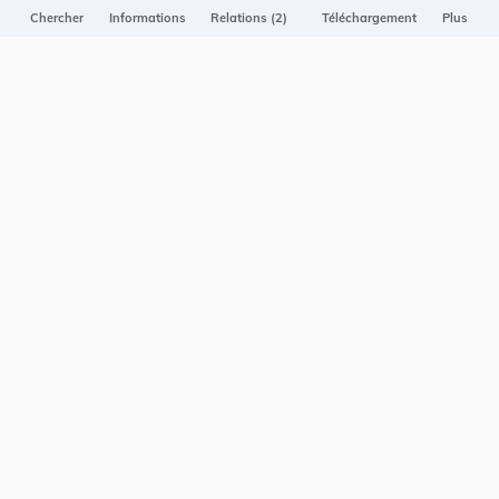
Projet Casemates
Chercher
Informations
Relations (2)
Téléchargement
Plus
ELI
NOUS CONTACTER
Service central de législation
5, rue Plaetis
L-2338 LUXEMBOURG
info@legilux.public.lu
E-mail
My LegiBox
, votre espace personnel.
Se connecter
Enregistrer et organiser vos actes préférés, enregistrer vos
recherches, soyez alerté en cas de modification sur un document
qui vous intéresse.
EN PLUS
Conditions générales