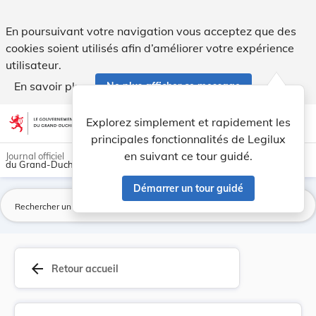
Règlement (CE) n° 1466/97 du Conseil du 7 juill... - Legilux
En poursuivant votre navigation vous acceptez que des
cookies soient utilisés afin d’améliorer votre expérience
utilisateur.
En savoir plus
Ne plus afficher ce message
Aller au contenu
help
light_mode
dark_mode
account_circle
Explorez simplement et rapidement les
Aide
principales fonctionnalités de Legilux
en suivant ce tour guidé.
Journal officiel
du Grand-Duché de Luxembourg
Démarrer un tour guidé
La
arrow_back
Retour accueil