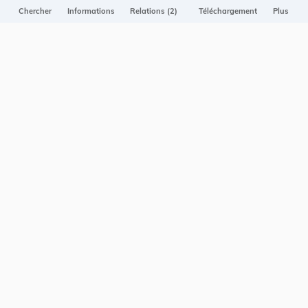
Projet Casemates
Chercher
Informations
Relations (2)
Téléchargement
Plus
ELI
NOUS CONTACTER
Service central de législation
5, rue Plaetis
L-2338 LUXEMBOURG
info@legilux.public.lu
E-mail
My LegiBox
, votre espace personnel.
Se connecter
Enregistrer et organiser vos actes préférés, enregistrer vos
recherches, soyez alerté en cas de modification sur un document
qui vous intéresse.
EN PLUS
Conditions générales