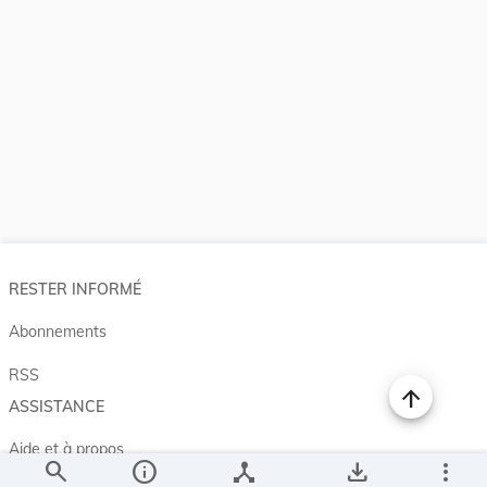
RESTER INFORMÉ
Abonnements
RSS
ASSISTANCE
Aide et à propos
search
info
device_hub
save_alt
more_vert