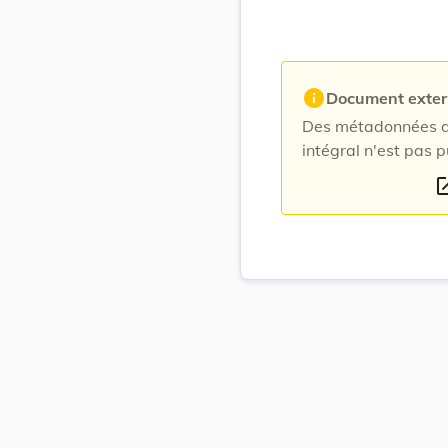
info
Document exte
Des métadonnées du
intégral n'est pas p
open_i