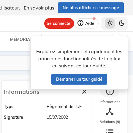
ilisateur.
En savoir plus
Ne plus afficher ce message
help
light_mode
dark_mode
Se connecter
Aide
MÉMORIAL C
TRAITÉS
PROJETS
TEXTES UE
Explorez simplement et rapidement les
principales fonctionnalités de Legilux
Lancer la recherche
Filtres
en suivant ce tour guidé.
Démarrer un tour guidé
info
close
Informations
Fermer la barre latéra
Informations
Type
Règlement de l'UE
device_hub
Signature
15/07/2002
Relations (9)
list