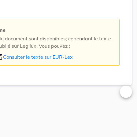
rne
 document sont disponibles; cependant le texte
ublié sur Legilux. Vous pouvez :
n_new
Consulter le texte sur EUR-Lex
Changer