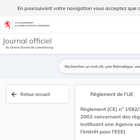
Règlement (CE) n° 1592/2002 du Parlement europé... - Legil
En poursuivant votre navigation vous acceptez que des
Aller au contenu
Journal officiel
du Grand-Duché de Luxembourg
arrow_back
Règlement de l'UE
Retour accueil
Règlement (CE) n° 1592/2
2002 concernant des règl
instituant une Agence eu
l'intérêt pour l'EEE)