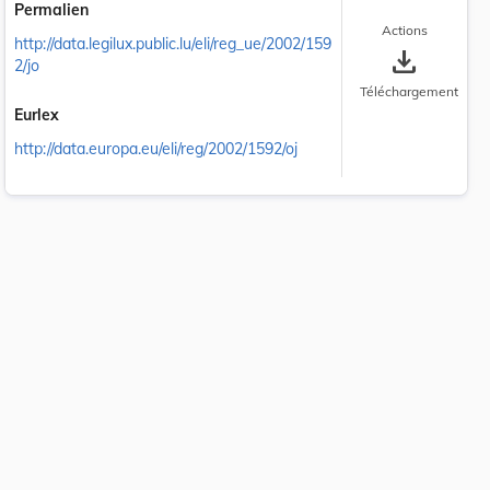
Permalien
Actions
http://data.legilux.public.lu/eli/reg_ue/2002/159
save_alt
2/jo
Téléchargement
Eurlex
http://data.europa.eu/eli/reg/2002/1592/oj
 la taille du texte