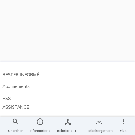
RESTER INFORMÉ
Abonnements
RSS
ASSISTANCE
Aide et à propos
search
info
device_hub
save_alt
more_vert
Projet Casemates
Chercher
Informations
Relations (1)
Téléchargement
Plus