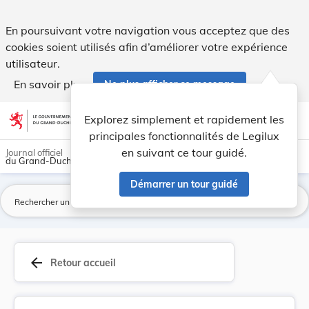
Règlement (CE) n° 310/2002 du Conseil du 18 fév... - Legilux
En poursuivant votre navigation vous acceptez que des
cookies soient utilisés afin d’améliorer votre expérience
utilisateur.
En savoir plus
Ne plus afficher ce message
Aller au contenu
help
light_mode
dark_mode
account_circle
Explorez simplement et rapidement les
Aide
principales fonctionnalités de Legilux
en suivant ce tour guidé.
Journal officiel
du Grand-Duché de Luxembourg
Démarrer un tour guidé
La
arrow_back
Retour accueil