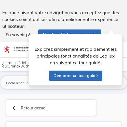
Règlement (CE) n o 2023/2006 de la Commission ... - Legilu
En poursuivant votre navigation vous acceptez que des
cookies soient utilisés afin d’améliorer votre expérience
utilisateur.
En savoir plus
Ne plus afficher ce message
Aller au contenu
help
light_mode
dark_mode
account_circle
Explorez simplement et rapidement les
Aide
principales fonctionnalités de Legilux
en suivant ce tour guidé.
Journal officiel
du Grand-Duché de Luxembourg
Démarrer un tour guidé
La
arrow_back
Retour accueil