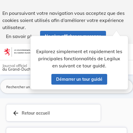
Règlement (CE) n o 116/2009 du Conseil du 18 d... - Legilux
En poursuivant votre navigation vous acceptez que des
cookies soient utilisés afin d’améliorer votre expérience
utilisateur.
En savoir plus
Ne plus afficher ce message
Aller au contenu
help
light_mode
dark_mode
account_circle
Explorez simplement et rapidement les
Aide
principales fonctionnalités de Legilux
en suivant ce tour guidé.
Journal officiel
du Grand-Duché de Luxembourg
Démarrer un tour guidé
La
arrow_back
Retour accueil