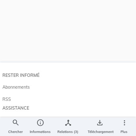
RESTER INFORMÉ
Abonnements
RSS
ASSISTANCE
Aide et à propos
search
info
device_hub
save_alt
more_vert
Projet Casemates
Chercher
Informations
Relations (3)
Téléchargement
Plus