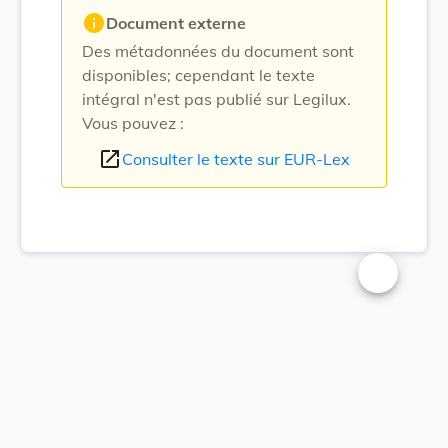
info
Document externe
Des métadonnées du document sont
disponibles; cependant le texte
intégral n'est pas publié sur Legilux.
Vous pouvez :
open_in_new
Consulter le texte sur EUR-Lex
Changer la t