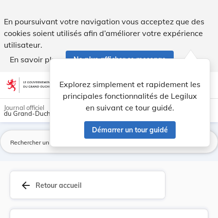
Règlement (UE) n ° 1003/2010 de la Commission d... - Legil
En poursuivant votre navigation vous acceptez que des
cookies soient utilisés afin d’améliorer votre expérience
utilisateur.
En savoir plus
Ne plus afficher ce message
Aller au contenu
help
light_mode
dark_mode
account_circle
Explorez simplement et rapidement les
Aide
principales fonctionnalités de Legilux
en suivant ce tour guidé.
Journal officiel
du Grand-Duché de Luxembourg
Démarrer un tour guidé
La
arrow_back
Retour accueil