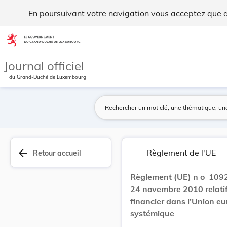
Règlement (UE) n o 1092/2010 du Parlement euro... - Legil
En poursuivant votre navigation vous acceptez que des
Aller au contenu
Journal officiel
du Grand-Duché de Luxembourg
arrow_back
Règlement de l'UE
Retour accueil
Règlement (UE) n o 1092
24 novembre 2010 relatif
financier dans l’Union e
systémique