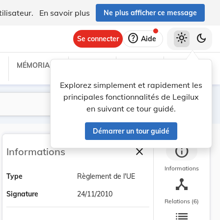
ilisateur.
En savoir plus
Ne plus afficher ce message
help
light_mode
dark_mode
Se connecter
Aide
MÉMORIAL C
TRAITÉS
PROJETS
TEXTES UE
Explorez simplement et rapidement les
principales fonctionnalités de Legilux
Lancer la recherche
Filtres
en suivant ce tour guidé.
Démarrer un tour guidé
info
close
Informations
Fermer la barre latéra
Informations
Type
Règlement de l'UE
device_hub
Signature
24/11/2010
Relations (6)
list