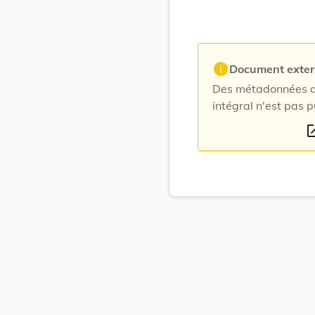
info
Document exte
Des métadonnées du
intégral n'est pas p
open_i