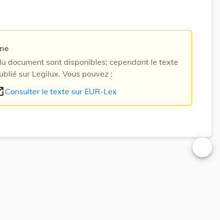
rne
 document sont disponibles; cependant le texte
ublié sur Legilux. Vous pouvez :
n_new
Consulter le texte sur EUR-Lex
Changer