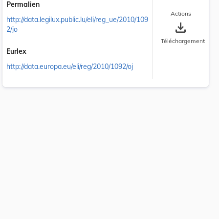
Permalien
Actions
http://data.legilux.public.lu/eli/reg_ue/2010/109
save_alt
2/jo
Téléchargement
Eurlex
http://data.europa.eu/eli/reg/2010/1092/oj
 la taille du texte